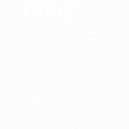
Des publicités DTC 
gagnantes à une fraction 
du prix habituel
Exploitez une source illimitée de 
vidéos marketing d'apparence 
professionnelle, à partir de 39 $/mois. 
Faites évoluer vos campagnes sans 
gonfler le budget de production.
Processus de création de 
publicités simplifié
Pourquoi perdre des semaines à 
réaliser une seule vidéo publicitaire en 
collaborant avec des agences de 
marketing DTC alors que vous pouvez 