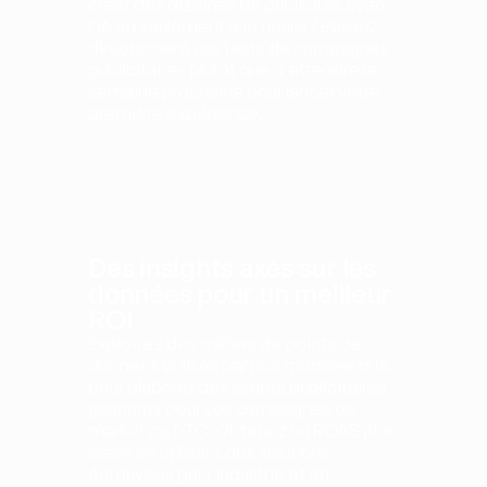
créer des dizaines de publicités avec 
l'IA en seulement une heure ? Passez 
directement aux tests de campagnes 
publicitaires plutôt que d'attendre la 
semaine prochaine pour lancer votre 
première expérience.
Des insights axés sur les 
données pour un meilleur 
ROI
Exploitez des milliers de points de 
données utilisés par nos modèles d'IA 
pour élaborer des scripts publicitaires 
gagnants pour vos campagnes de 
marketing DTC. Obtenez un ROAS plus 
élevé en utilisant des solutions 
éprouvées par l'industrie et en 