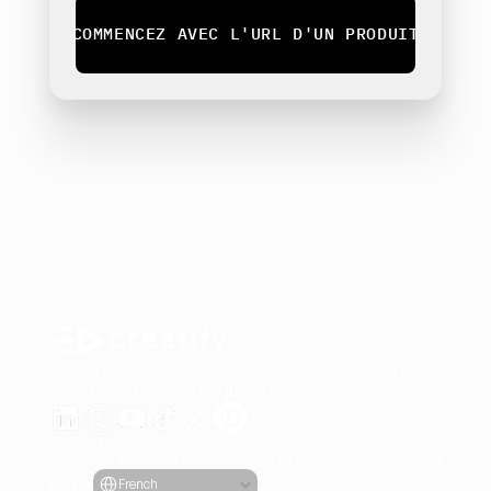
COMMENCEZ AVEC L'URL D'UN PRODUIT
Générez des publicités vidéo engageantes pour vos pr
à partir de n'importe quelle URL
Creatify Lab • Copyright © 2026
Conditions de service
Politique de confidentialité
Politique de modération
Select Language
Langue
French