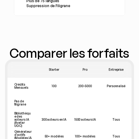
Plus de 75 langues
Suppression de Filigrane
Comparer les forfaits
Starter
Pro
Entreprise
Crédits 
100
200-5000
Personnalisé
Mensuels
Pas de 
filigrane
Bibliothèqu
e des 
acteurs IA 
300 acteurs en IA
1500 acteurs IA
Tous
(Avatar 
UGC)
Générateur 
d'actifs 
50+ modèles
100+ modèles
Tous
(Modèles IA 