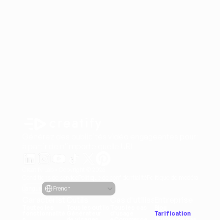
Générez des publicités vidéo engageantes pour vos pr
à partir de n'importe quelle URL
Creatify Lab • Copyright © 2026
Conditions de service
Politique de confidentialité
Politique de modération
Select Language
Langue
French
Caractéristiques
Outils
Cas d'utilisation
Entreprise
Toutes les 
Tous les outils
Tous les cas 
Blog
fonctionnalité
Générateur 
d'usage
Tarification
s
de visages
eCommerce
Études de cas