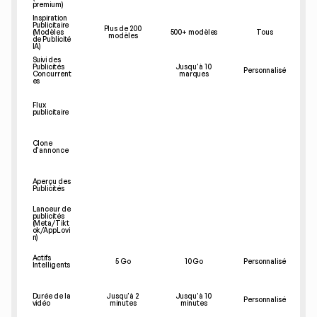
premium)
Inspiration 
Publicitaire 
Plus de 200 
(Modèles 
500+ modèles
Tous
modèles
de Publicité 
IA)
Suivi des 
Publicités 
Jusqu'à 10 
Personnalisé
Concurrent
marques
es
Flux 
publicitaire
Clone 
d'annonce
Aperçu des 
Publicités
Lanceur de 
publicités 
(Meta/Tikt
ok/AppLovi
n)
Actifs 
5 Go
10 Go
Personnalisé
Intelligents
Durée de la 
Jusqu'à 2 
Jusqu'à 10 
Personnalisé
vidéo
minutes
minutes