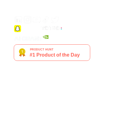
Generate engaging video ads for your products
from any URL
Creatify Lab • Copyright © 2025
Terms of service
Privacy policy
Moderation policy
Features
Use Cases
Company
All Features
eCommerce
Blog
All Tools
Apps
Pricing
URL to Video
Games
About Us
AI Avatar
DTC Brands
Case Studies
Asset Generator
Agencies
Learning Center
Product Video
UGC
Become an Affiliate
BYOA Avatar
TikTok
Contact Us
DYOA Avatar
Real Estate
Careers
Veo 3 Ads
Instagram
AI Ethics
Batch Mode
Facebook
Text to Speech
YouTube
AI Script Writer
Snapchat
AI Editing
Shopify
API
Create AI Avatar
OTT & CTV
Lead Generation