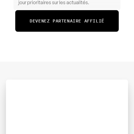
jour prioritaires sur les actualités.
DEVENEZ PARTENAIRE AFFILIÉ
DE
omment 
romouvoir
eatify