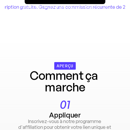
Associez-vous à Creatify et gagnez en 
répandant la nouvelle sur la production de 
nscription gratuite. Gagnez une commission récurrente de 2
publicités vidéo courtes alimentées par l'IA.
Idéal pour ceux qui sont passionnés par le 
marketing digital et la technologie AI.
APERÇU
Comment ça 
marche
01
Appliquer
Inscrivez-vous à notre programme 
d'affiliation pour obtenir votre lien unique et 