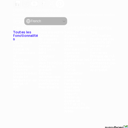
Creatify Lab • Copyright © 2026
Conditions de service
Politique de confidentialité
Politique de modération
Select Language
Langue
French
Caractéristiques
Outils
Cas d'utilisation
Entreprise
Toutes les 
Tous les outils
Tous les cas 
Blog
fonctionnalité
Générateur 
d'usage
Tarification
s
de visages
eCommerce
Études de cas
URL vers la 
Création de 
Applications
Creatify 101
vidéo
mèmes
Jeux
Devenez un 
Avatar IA
MP3 vers 
Marques DTC
affilié
Influenceurs 
MP4
Agences
Carrières
IA
Créateur 
Contenu 
Éthique de l'IA
Texte en 
UGC
généré par les 
À propos de nous
Parole
Voix féminine
utilisateurs 
Contactez-nous
Générateur 
Photos du 
(UGC)
Mises à jour 
d'Actifs
produit
TikTok
du produit
Vidéo Produit
Éditeur 
Immobilier
Mode lot
automatique
Axon
Rédacteur de 
Intelligence 
Instagram
script IA
publicitaire
Facebook
API
Plus d’outils
YouTube
Snapchat
Shopify
Créer un 
Avatar IA
OTT et CTV
Génération de 
leads