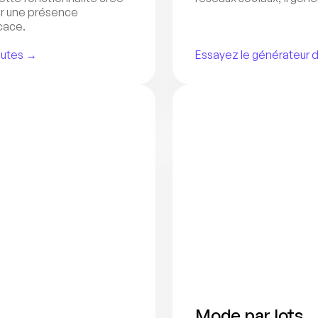
r une présence 
cace.
nutes →
Essayez le générateur d
Mode par lots