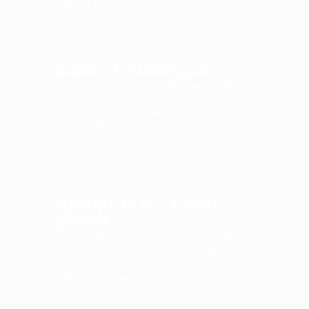
marketing.
Support multilingue
Les outils d'IA de Creatify prennent en 
charge 29 langues, vous permettant 
d'adapter votre message à des publics 
diversifiés et d'élargir votre portée 
mondiale.
Aperçu de pré-rendu 
gratuit
Prévisualisez vos créations avant de 
les finaliser, en vous assurant que 
chaque aspect de votre publicité 
vidéo s'aligne sur votre vision, sans 
aucun coût.