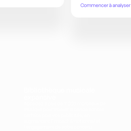
Commencer à analyser l
Bibliothèque musicale 
expansive
Accédez à plus de 7 000 morceaux de 
musique pour trouver la bande sonore 
parfaite pour vos publicités, en 
augmentant l'impact émotionnel et 
l'engagement de votre contenu 