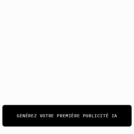
numérique et la publicité e-commerce. Qu'il 
s'agisse de transformer des URL de produits en 
publicités vidéo ou de générer des voix off 
hyper-réalistes, notre plateforme vous permet 
de créer du contenu marketing de haute qualité 
en quelques minutes. Rationalisez votre flux de 
production, surmontez la paralysie de la page 
blanche et obtenez de meilleurs résultats de 
campagne.
GENÉREZ VOTRE PREMIÈRE PUBLICITÉ IA