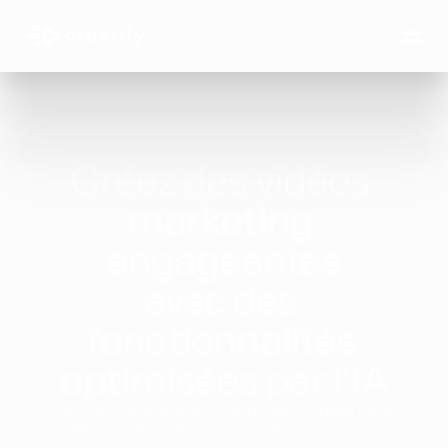
Créez des vidéos 
marketing 
engageantes
avec des 
fonctionnalités 
optimisées par l’IA
La suite d'outils AI de Creatify est conçue pour 
démocratiser et révolutionner le marketing 