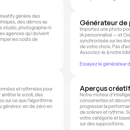
reatify génère des 
Générateur de 
hiques, des démos au 
s studio, photographe ni 
Importez une photo port
s agences qui doivent 
IA personnalisé — et Cr
rimper les coûts de 
synchronisée sur les lèv
de votre choix. Pas d’ac
Associez-le à notre bib
Essayez le générateur 
Aperçus créati
onnées et rythmées pour 
rrêter le scroll, des 
Notre moteur d’intellige
es sur ce que l’algorithme 
concurrentes et décomp
u générez-en de zéro en 
progresser la performa
de scènes et rythme. Su
votre catégorie et base
sur des suppositions.