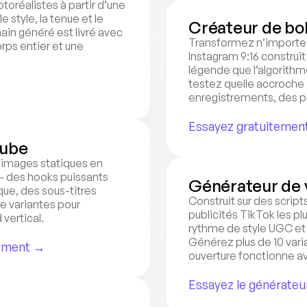
réalistes à partir d’une 
e style, la tenue et le 
Créateur de bo
in généré est livré avec 
Transformez n’importe q
ps entier et une 
Instagram 9:16 construit
légende que l’algorithme
testez quelle accroche 
enregistrements, des 
Essayez gratuitement
Tube
 images statiques en 
— des hooks puissants 
Générateur de 
ue, des sous-titres 
Construit sur des scripts
 variantes pour 
publicités TikTok les pl
vertical.
rythme de style UGC et l
Générez plus de 10 vari
tement →
ouverture fonctionne av
Essayez le générateu