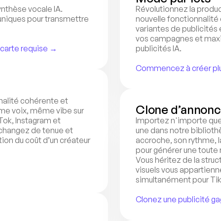
nthèse vocale IA. 
Révolutionnez la produc
niques pour transmettre 
nouvelle fonctionnalité 
variantes de publicité
vos campagnes et maxim
e carte requise →
publicités IA.
Commencez à créer plus
alité cohérente et 
Clone d’annon
e voix, même vibe sur 
ok, Instagram et 
Importez n'importe quel
hangez de tenue et 
une dans notre bibliothè
on du coût d’un créateur 
accroche, son rythme, l
pour générer une toute n
Vous héritez de la structu
visuels vous appartiennen
simultanément pour Tik
Clonez une publicité g