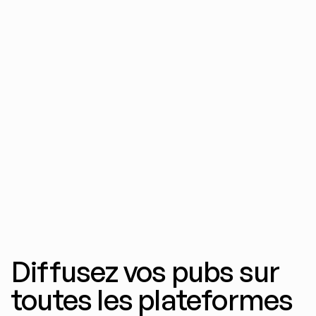
Annonces d'image
Des créas statiques issues de plus de 40 
modèles d'IA. Plusieurs variations par 
prompt, optimisées pour chaque flux.
Diffusez vos pubs sur 
toutes les plateformes