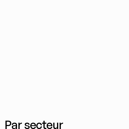
Publicité OTT & CTV
Des publicités 16:9 de qualité broadcast pour 
le streaming. Roku, Hulu, Fire TV et CTV via 
Comcast Universal Ads.
Par secteur