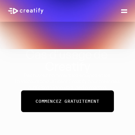
Cas d'usage de 
Creatify
Découvrez comment les équipes et les 
fondateurs solo utilisent Creatify pour créer des 
publicités vidéo ultra-performantes.
COMMENCEZ GRATUITEMENT