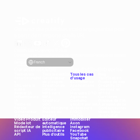
Générez des publicités vidéo engageantes pour vos pr
à partir de n'importe quelle URL
Creatify Lab • Copyright © 2026
Conditions de service
Politique de confidentialité
Politique de modération
Select Language
Langue
French
Caractéristiques
Outils
Cas d'utilisation
Entreprise
Toutes les 
Tous les outils
Tous les cas 
Blog
fonctionnalité
Générateur 
d'usage
Tarification
s
de visages
eCommerce
Études de cas
URL vers la 
Création de 
Applications
Creatify 101
vidéo
mèmes
Jeux
Devenez un 
Avatar IA
MP3 vers 
Marques DTC
affilié
Influenceurs 
MP4
Agences
Carrières
IA
Créateur 
Contenu 
Éthique de l'IA
Texte en 
UGC
généré par les 
À propos de nous
Parole
Voix féminine
utilisateurs 
Contactez-nous
Générateur 
Photos du 
(UGC)
Mises à jour 
d'Actifs
produit
TikTok
du produit
Vidéo Produit
Éditeur 
Immobilier
Mode lot
automatique
Axon
Rédacteur de 
Intelligence 
Instagram
script IA
publicitaire
Facebook
API
Plus d’outils
YouTube
Snapchat