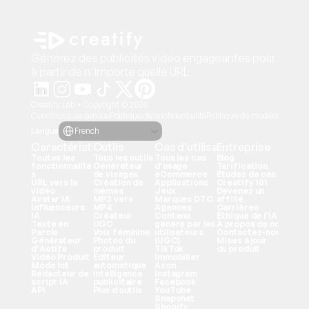
Générez des publicités vidéo engageantes pour vos pr
à partir de n'importe quelle URL
Creatify Lab • Copyright © 2026
Conditions de service
Politique de confidentialité
Politique de modération
Select Language
Langue
French
Caractéristiques
Outils
Cas d'utilisation
Entreprise
Toutes les 
Tous les outils
Tous les cas 
Blog
fonctionnalité
Générateur 
d'usage
Tarification
s
de visages
eCommerce
Études de cas
URL vers la 
Création de 
Applications
Creatify 101
vidéo
mèmes
Jeux
Devenez un 
Avatar IA
MP3 vers 
Marques DTC
affilié
Influenceurs 
MP4
Agences
Carrières
IA
Créateur 
Contenu 
Éthique de l'IA
Texte en 
UGC
généré par les 
À propos de nous
Parole
Voix féminine
utilisateurs 
Contactez-nous
Générateur 
Photos du 
(UGC)
Mises à jour 
d'Actifs
produit
TikTok
du produit
Vidéo Produit
Éditeur 
Immobilier
Mode lot
automatique
Axon
Rédacteur de 
Intelligence 
Instagram
script IA
publicitaire
Facebook
API
Plus d’outils
YouTube
Snapchat
Shopify