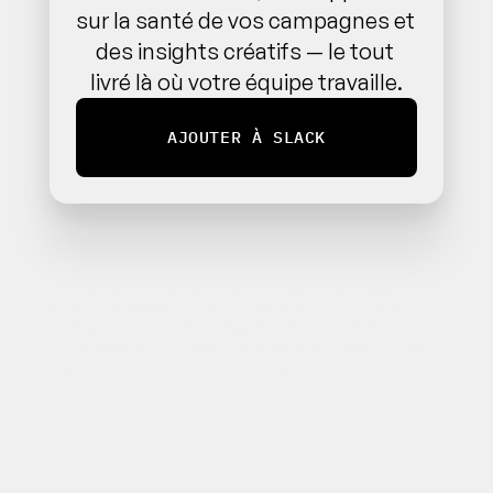
sur la santé de vos campagnes et 
des insights créatifs — le tout 
livré là où votre équipe travaille.
AJOUTER À SLACK
* Le AdMaxbot pour Slack exploite le LLM pour fournir des 
insights publicitaires rapides. Veuillez être conscient que le 
contenu généré par l'IA peut parfois être inexact. Nous 
recommandons de vérifier les informations critiques avant 
de prendre des décisions commerciales.