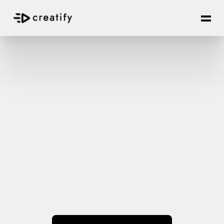
Restez à l'avant des 
tendances 
publicitaires —
Directement dans 
Slack
AdMax offre un suivi des concurrents, une 
analyse des publicités et des insights 