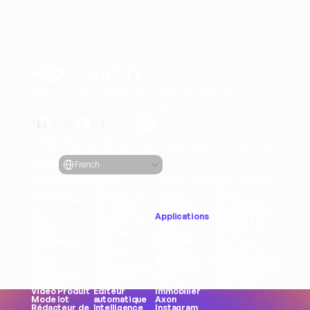
Générez des publicités vidéo engageantes pour vos pr
à partir de n'importe quelle URL
Creatify Lab • Copyright © 2026
Conditions de service
Politique de confidentialité
Politique de modération
Select Language
Langue
French
Caractéristiques
Outils
Cas d'utilisation
Entreprise
Toutes les 
Tous les outils
Tous les cas 
Blog
fonctionnalité
Générateur 
d'usage
Tarification
s
de visages
eCommerce
Études de cas
URL vers la 
Création de 
Applications
Creatify 101
vidéo
mèmes
Jeux
Devenez un 
Avatar IA
MP3 vers 
Marques DTC
affilié
Influenceurs 
MP4
Agences
Carrières
IA
Créateur 
Contenu 
Éthique de l'IA
Texte en 
UGC
généré par les 
À propos de nous
Parole
Voix féminine
utilisateurs 
Contactez-nous
Générateur 
Photos du 
(UGC)
Mises à jour 
d'Actifs
produit
TikTok
du produit
Vidéo Produit
Éditeur 
Immobilier
Mode lot
automatique
Axon
Rédacteur de 
Intelligence 
Instagram