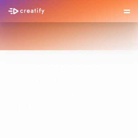
Le créateur 
d'annonces 
d'applications IA 
conçu pour générer 
plus d'installations
Renforcez votre stratégie de marketing 
d'application avec l'IA. Créez rapidement des 
publicités vidéo qui non seulement attirent 
l'attention mais également augmentent les 