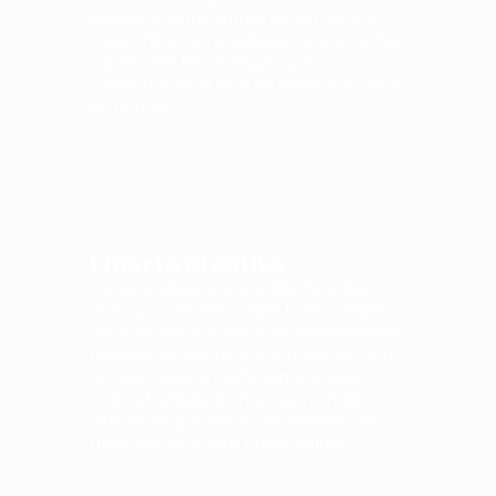
accélère votre entrée sur le marché, 
vous offrant un avantage concurrentiel 
significatif. Ne manquez pas 
l'opportunité d'être en avance sur tout 
le monde.
Liberté créative
Personnalisez votre publicité vidéo 
avec un contrôle créatif total. Creatify 
vous donne le pouvoir de personnaliser 
chaque aspect de votre publicité pour 
qu'elle s'aligne parfaitement avec 
votre stratégie de marque, rendant 
plus facile que jamais la création de 
diverses itérations publicitaires.