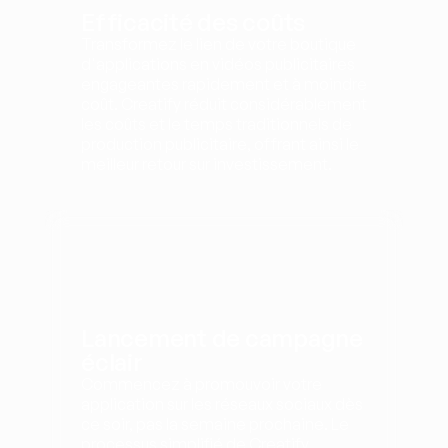
Efficacité des coûts
Transformez le lien de votre boutique 
d'applications en vidéos publicitaires 
engageantes rapidement et à moindre 
coût. Creatify réduit considérablement 
les coûts et le temps traditionnels de 
production publicitaire, offrant ainsi le 
meilleur retour sur investissement.
Lancement de campagne 
éclair
Commencez à promouvoir votre 
application sur les réseaux sociaux dès 
ce soir, pas la semaine prochaine. Le 
processus simplifié de Creatify 