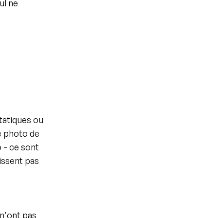
l ne 
tatiques ou 
 photo de 
 - ce sont 
issent pas 
n'ont pas 