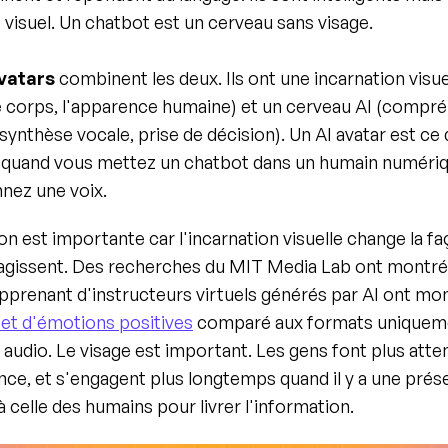
 visuel. Un chatbot est un cerveau sans visage.
avatars
 combinent les deux. Ils ont une incarnation visuell
le corps, l'apparence humaine) et un cerveau AI (compré
synthèse vocale, prise de décision). Un AI avatar est ce 
quand vous mettez un chatbot dans un humain numérique
nnez une voix.
ion est importante car l'incarnation visuelle change la fa
éagissent. Des recherches du MIT Media Lab ont montré 
pprenant d'instructeurs virtuels générés par AI ont mon
 et d'émotions positives
 comparé aux formats uniqueme
 audio. Le visage est important. Les gens font plus atten
nce, et s'engagent plus longtemps quand il y a une prés
 celle des humains pour livrer l'information.