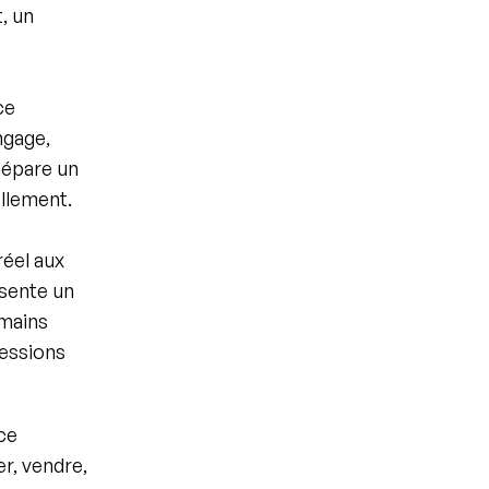
, un 
e 
gage, 
sépare un 
llement.
éel aux 
sente un 
mains 
essions 
ce 
r, vendre, 