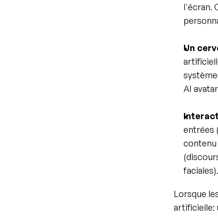
l'écran. 
personna
Un cerv
artificie
système
AI avata
Interac
entrées 
contenu 
(discour
faciales)
Lorsque les
artificielle