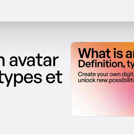
 avatar 
types et 