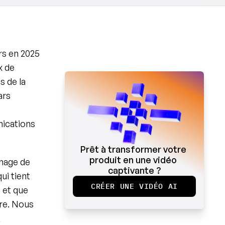
s en 2025 
 de 
 de la 
rs 
ications 
Prêt à transformer votre 
produit en une vidéo 
mage de 
captivante ?
i tient 
CRÉER UNE VIDÉO AI
et que 
re. Nous 
 