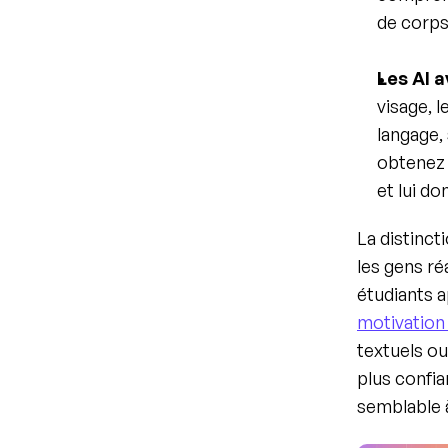
de corps
Les AI 
visage, 
langage, 
obtenez 
et lui do
La distinct
les gens r
étudiants a
motivation
textuels ou
plus confia
semblable à