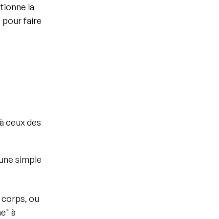
ionne la 
pour faire 
 ceux des 
une simple 
 corps, ou 
" à 