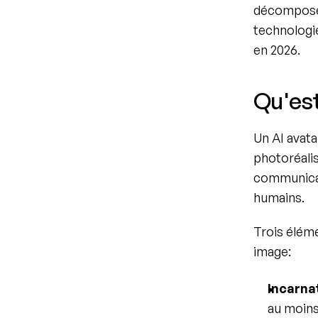
décomposer
technologie
en 2026.
Qu'est
Un AI avata
photoréalist
communicat
humains.
Trois éléme
image:
Incarnat
au moins