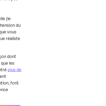
e (le 
hension du 
que vous 
 réaliste 
çon dont 
que les 
tré 
plus de 
nt 
tion, font 
ence 