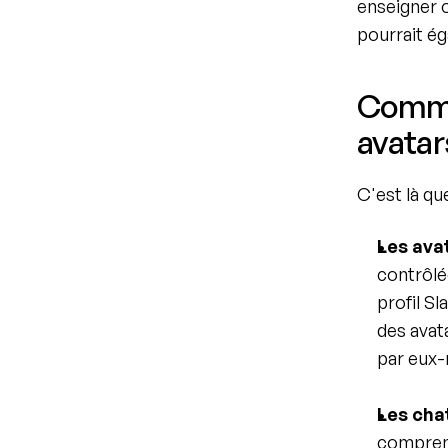
enseigner o
pourrait ég
Commen
avatar
C'est là qu
Les ava
contrôlé
profil S
des avata
par eux-
Les cha
comprenn