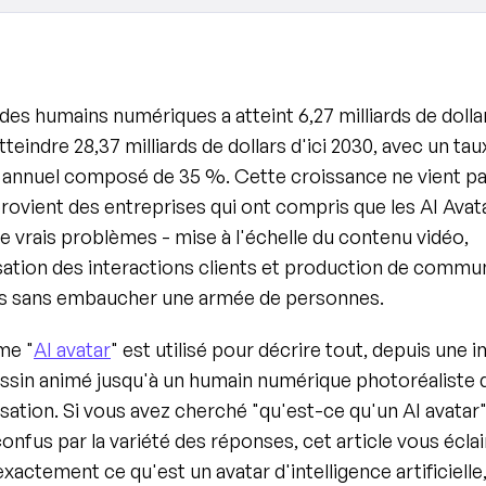
es humains numériques a atteint 6,27 milliards de dollar
tteindre 28,37 milliards de dollars d'ici 2030, avec un taux
 annuel composé de 35 %. Cette croissance ne vient pas
provient des entreprises qui ont compris que les AI Avata
e vrais problèmes - mise à l'échelle du contenu vidéo, 
ation des interactions clients et production de commun
es sans embaucher une armée de personnes.
me "
AI avatar
" est utilisé pour décrire tout, depuis une i
essin animé jusqu'à un humain numérique photoréaliste qu
ation. Si vous avez cherché "qu'est-ce qu'un AI avatar" 
onfus par la variété des réponses, cet article vous éclai
exactement ce qu'est un avatar d'intelligence artificielle,