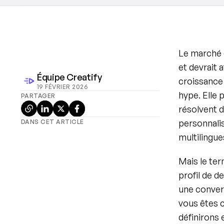
Le marché d
et devrait a
Équipe Creatify
croissance
19 FÉVRIER 2026
hype. Elle 
PARTAGER
résolvent d
personnalis
DANS CET ARTICLE
multilingu
Mais le ter
profil de d
une convers
vous êtes c
définirons 