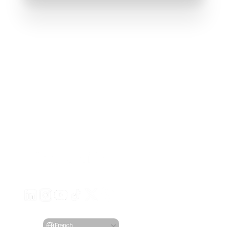
Générez des publicités vidéo engageantes pour vos pr
à partir de n'importe quelle URL
Creatify Lab • Copyright © 2026
Conditions de service
Politique de confidentialité
Politique de modération
Select Language
Langue
French