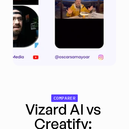
COMPARER
Vizard AI vs 
Creatify: 