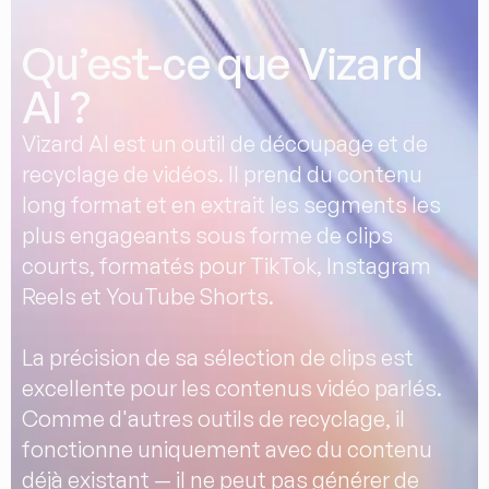
Qu’est-ce que Vizard 
AI ?
Vizard AI est un outil de découpage et de 
recyclage de vidéos. Il prend du contenu 
long format et en extrait les segments les 
plus engageants sous forme de clips 
courts, formatés pour TikTok, Instagram 
Reels et YouTube Shorts.
La précision de sa sélection de clips est 
excellente pour les contenus vidéo parlés. 
Comme d'autres outils de recyclage, il 
fonctionne uniquement avec du contenu 
déjà existant — il ne peut pas générer de 