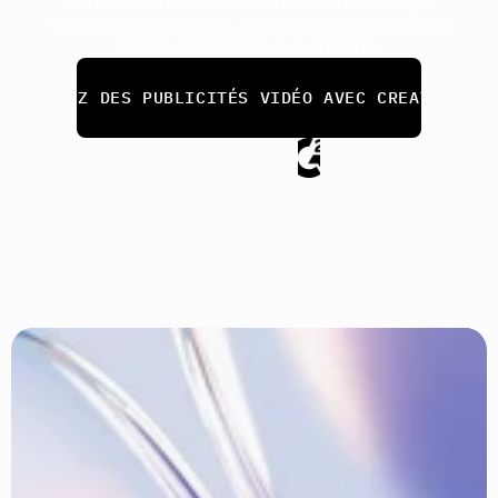
bien différentes. Cette review détaille ce que 
Vizard AI fait de mieux, ses limites, ses tarifs et la 
meilleure alternative du marché.
CRÉEZ DES PUBLICITÉS VIDÉO AVEC CREATIFY
Aucune carte de crédit requise
Noté 4.8/5 sur G2