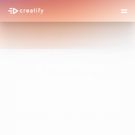
Vizard AI — une vue 
d'ensemble 
complète
Vizard AI prend vos vidéos longues (podcasts, 
webinaires, interviews, vidéos YouTube) et 
extrait automatiquement les segments les plus 
engageants sous forme de clips courts prêts 
pour TikTok, Instagram Reels et YouTube Shorts.
Cependant, le découpage précis et la création 
de publicités vidéo finalisées sont deux choses 