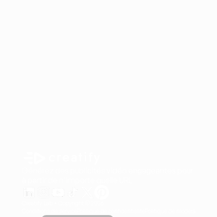
Générez des publicités vidéo engageantes pour vos pr
à partir de n'importe quelle URL
Creatify Lab • Copyright © 2026
Conditions de service
Politique de confidentialité
Politique de modération