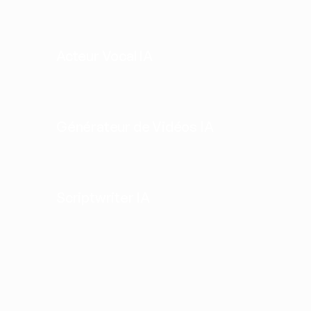
Acteur Vocal IA
Générateur de Vidéos IA
Scriptwriter IA