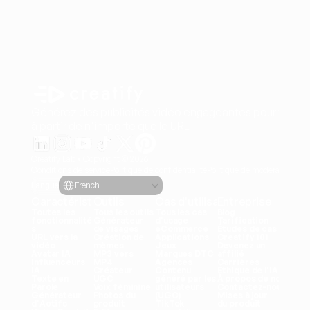
Générez des publicités vidéo engageantes pour vos pr
à partir de n'importe quelle URL
Creatify Lab • Copyright © 2026
Conditions de service
Politique de confidentialité
Politique de modération
Select Language
Langue
French
Caractéristiques
Outils
Cas d'utilisation
Entreprise
Toutes les 
Tous les outils
Tous les cas 
Blog
fonctionnalité
Générateur 
d'usage
Tarification
s
de visages
eCommerce
Études de cas
URL vers la 
Création de 
Applications
Creatify 101
vidéo
mèmes
Jeux
Devenez un 
Avatar IA
MP3 vers 
Marques DTC
affilié
Influenceurs 
MP4
Agences
Carrières
IA
Créateur 
Contenu 
Éthique de l'IA
Texte en 
UGC
généré par les 
À propos de nous
Parole
Voix féminine
utilisateurs 
Contactez-nous
Générateur 
Photos du 
(UGC)
Mises à jour 
d'Actifs
produit
TikTok
du produit