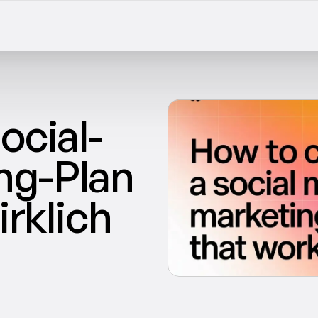
ocial-
g-Plan 
rklich 