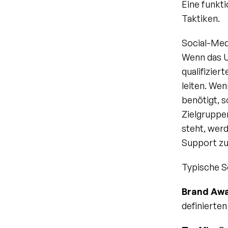
Eine funkti
Taktiken.
Social-Medi
Wenn das Un
qualifizier
leiten. We
benötigt, s
Zielgruppe
steht, wer
Support z
Typische S
Brand Awa
definierte