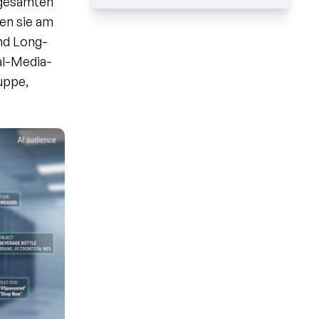
 gesamten 
n sie am 
nd Long-
al-Media-
uppe, 