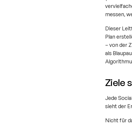
vervielfach
messen, we
Dieser Leit
Plan erstel
– von der Z
als Blaupau
Algorithmu
Ziele 
Jede Social
sieht der 
Nicht für 