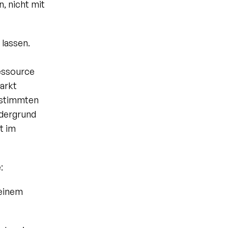
 nicht mit 
lassen. 
essource 
rkt 
estimmten 
dergrund 
 im 
:
einem 