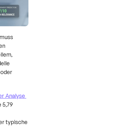
 muss 
n 
lem, 
lle 
oder 
er Analyse 
5,79 
r typische 