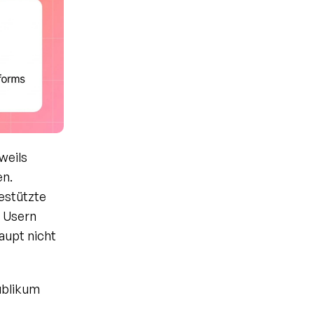
eils 
n. 
estützte 
 Usern 
aupt nicht 
blikum 