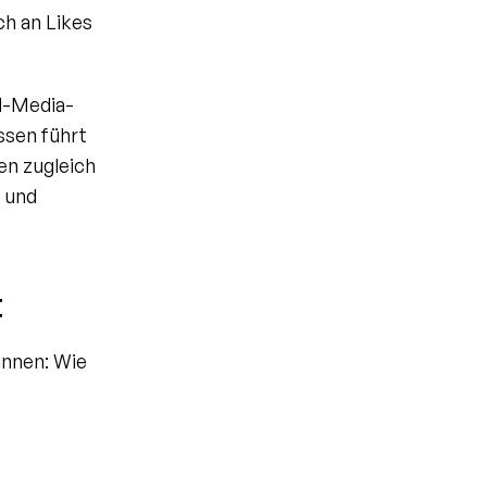
h an Likes 
al-Media-
sen führt 
n zugleich 
 und 
t
nnen: Wie 