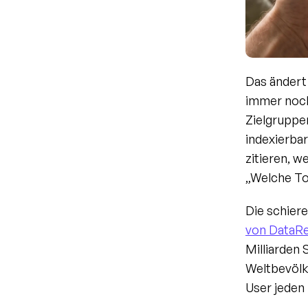
Das ändert
immer noch
Zielgruppen
indexierba
zitieren, w
„Welche To
Die schiere
von DataRe
Milliarden 
Weltbevölke
User jeden