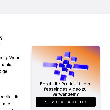
g 
 
ndig. Wenn 
ächlich 
ige 
Bereit, Ihr Produkt in ein 
fesselndes Video zu 
verwandeln?
elle, die 
KI-VIDEO ERSTELLEN
nd AI 