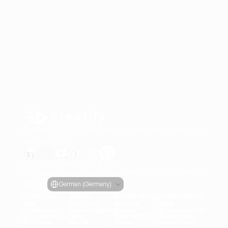
Erstellen Sie ansprechende Videoanzeigen für Ihre Pro
von jeder URL
Creatify Lab • Urheberrecht © 2026
Nutzungsbedingungen
Datenschutzrichtlinie
Moderationsrichtlinie
Select Language
Sprache
German (Germany)
Features
Tools
Anwendungsfälle
Unternehmen
Alle 
Alle Tools
Alle Use 
Blog
Funktionen
Gesichtsgene
Cases
Preisgestaltung
URL zum Video
rator
E-Commerce
Fallstudien
KI-Avatar
Meme-
Apps
Creatify 101