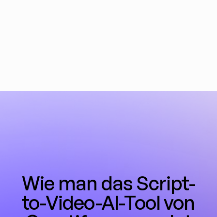
Indonesisch
Italienisch
Rumänisch
Slowakisch
Sch
Wie man das Script-
to-Video-AI-Tool von 