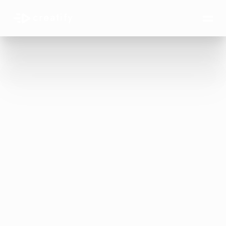
Ultra-realistische
KI 
Sprachschauspiele
r
Erstellen Sie Text-to-Speech-Videoanzeigen, 
ohne Sprecher zu engagieren, Studios zu buchen 
oder tagelang auf Überarbeitungen zu warten. 
Creatify verwandelt jedes Skript in ein 