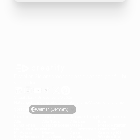
Erstellen Sie ansprechende Videoanzeigen für Ihre Pro
von jeder URL
Creatify Lab • Urheberrecht © 2026
Nutzungsbedingungen
Datenschutzrichtlinie
Moderationsrichtlinie
Select Language
Sprache
German (Germany)
Features
Tools
Anwendungsfälle
Unternehmen
Alle 
Alle Tools
Alle Use 
Blog
Funktionen
Gesichtsgene
Cases
Preisgestaltung
URL zum Video
rator
E-Commerce
Fallstudien
KI-Avatar
Meme-
Apps
Creatify 101
KI-Influencer
Erstellung
Spiele
Werden Sie 