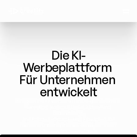
Die KI-
Werbeplattform 
Für Unternehmen 
entwickelt
Steigern Sie Ihr Wachstum mit KI-gesteuertem 
Targeting, automatisierter Video- und 
Bilderstellung,
und Echtzeit-Optimierung. Entwickelt für 
moderne Unternehmens-Teams, um einen 
höheren ROI zu erreichen.