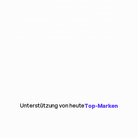
Bei Creatify AI sind wir der ethischen 
Entwicklung, Implementierung und Nutzung von 
künstlicher Intelligenz verpflichtet. Während wir 
weiterhin die Grenzen der generativen KI 
erweitern, bleiben wir fest entschlossen in 
unserem Glauben, dass der Einfluss von KI immer 
das Wohl und die Interessen der Menschen in 
den Vordergrund stellen sollte. Unser Ansatz zur 
KI-Ethik beruht auf dem Prinzip der Ermächtigung 
des Menschen.
Unterstützung von heute
Top-Marken