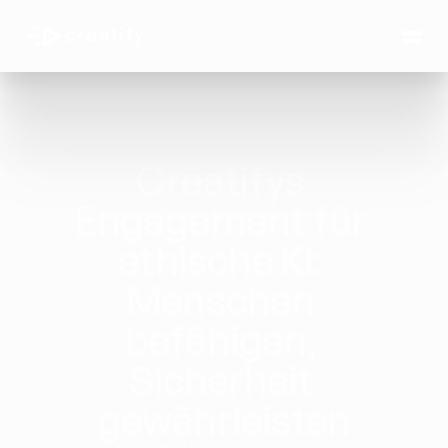
Creatifys 
Engagement für 
ethische KI: 
Menschen 
befähigen, 
Sicherheit 
gewährleisten