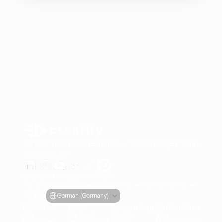
Erstellen Sie ansprechende Videoanzeigen für Ihre Pro
von jeder URL
Creatify Lab • Urheberrecht © 2026
Nutzungsbedingungen
Datenschutzrichtlinie
Moderationsrichtlinie
Select Language
Sprache
German (Germany)
Features
Tools
Anwendungsfälle
Unternehmen
Alle 
Alle Tools
Alle Use 
Blog
Funktionen
Gesichtsgene
Cases
Preisgestaltung