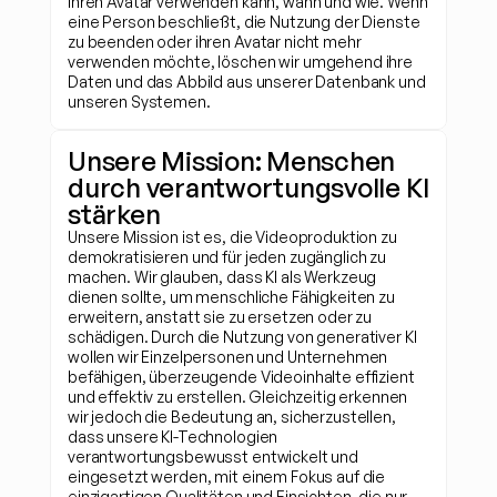
ihren Avatar verwenden kann, wann und wie. Wenn 
eine Person beschließt, die Nutzung der Dienste 
zu beenden oder ihren Avatar nicht mehr 
verwenden möchte, löschen wir umgehend ihre 
Daten und das Abbild aus unserer Datenbank und 
unseren Systemen.
Unsere Mission: Menschen 
durch verantwortungsvolle KI 
stärken
Unsere Mission ist es, die Videoproduktion zu 
demokratisieren und für jeden zugänglich zu 
machen. Wir glauben, dass KI als Werkzeug 
dienen sollte, um menschliche Fähigkeiten zu 
erweitern, anstatt sie zu ersetzen oder zu 
schädigen. Durch die Nutzung von generativer KI 
wollen wir Einzelpersonen und Unternehmen 
befähigen, überzeugende Videoinhalte effizient 
und effektiv zu erstellen. Gleichzeitig erkennen 
wir jedoch die Bedeutung an, sicherzustellen, 
dass unsere KI-Technologien 
verantwortungsbewusst entwickelt und 
eingesetzt werden, mit einem Fokus auf die 
einzigartigen Qualitäten und Einsichten, die nur 