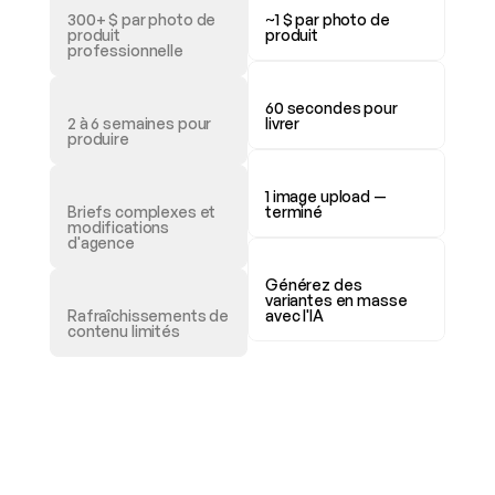
300+ $ par photo de 
~1 $ par photo de 
produit 
produit
professionnelle
60 secondes pour 
2 à 6 semaines pour 
livrer
produire
1 image upload — 
Briefs complexes et 
terminé
modifications 
d'agence
Générez des 
variantes en masse 
Rafraîchissements de 
avec l'IA
contenu limités