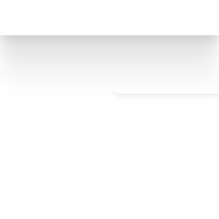
Conçu pour
marques de commerce é
Générateur de 
Publications sur les 
Réseaux Sociaux 
par IA
Créez des images ou des vidéos pour vos 
publications sur les réseaux sociaux avec l'IA. 
Utilisez des photos brutes ou simplement des 
invites pour produire des visuels de qualité 
professionnelle pour vos publications sur les 