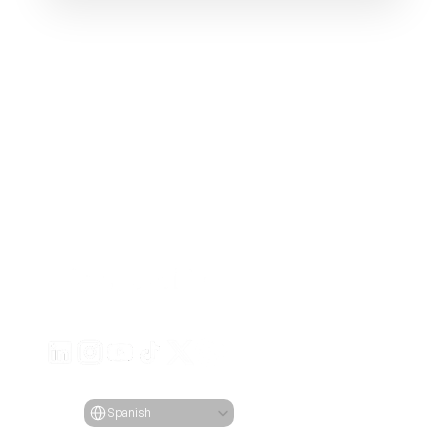
Genera anuncios de video atractivos para tus producto
desde cualquier URL
Creatify Lab • Copyright © 2026
Términos de servicio
Política de privacidad
Política de moderación
Select Language
Idioma
Spanish
Características
Herramientas
Casos de Uso
Empresa