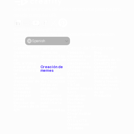
Genera anuncios de video atractivos para tus producto
desde cualquier URL
Creatify Lab • Copyright © 2026
Términos de servicio
Política de privacidad
Política de moderación
Select Language
Idioma
Spanish
Características
Herramientas
Casos de Uso
Empresa
Todas las 
Todas las 
Todos los 
Blog
Característic
herramientas
casos de uso
Precios
as
Generador de 
Comercio 
Estudios de Caso
URL al Video
rostros
electrónico
Creatify 101
Avatar de IA
Creación de 
Aplicaciones
Conviértete 
Influencers de 
memes
Juegos
en Afiliado
IA
MP3 a MP4
Marcas DTC
Carreras
Texto a Voz
UGC Creador
Agencias
Ética de la IA
Generador de 
Voz femenina
UGC
Sobre Nosotros
Activos
Fotos del 
TikTok
Contáctanos
Video del 
producto
Bienes Raíces
Actualizacion
Producto
Editor 
Axon
es de 
Modo por 
automático
Instagram
Producto
Lotes
Inteligencia 
Facebook
Escritor de 
publicitaria
YouTube
Guiones de IA
Más 
Snapchat
API
herramientas
Shopify
Crear Avatar 
de IA
OTT y CTV
Generación 
de Leads