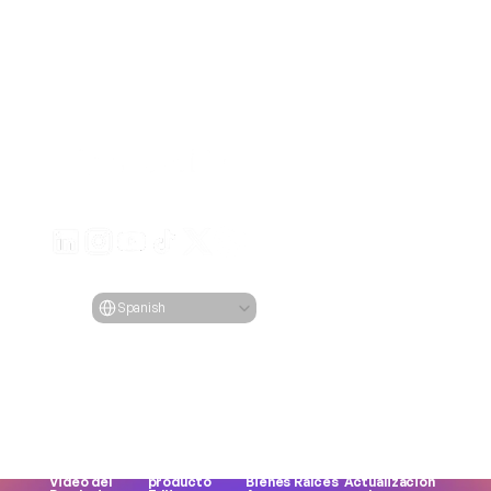
Genera anuncios de video atractivos para tus producto
desde cualquier URL
Creatify Lab • Copyright © 2026
Términos de servicio
Política de privacidad
Política de moderación
Select Language
Idioma
Spanish
Características
Herramientas
Casos de Uso
Empresa
Todas las 
Todas las 
Todos los 
Blog
Característic
herramientas
casos de uso
Precios
as
Generador de 
Comercio 
Estudios de Caso
URL al Video
rostros
electrónico
Creatify 101
Avatar de IA
Creación de 
Aplicaciones
Conviértete 
Influencers de 
memes
Juegos
en Afiliado
IA
MP3 a MP4
Marcas DTC
Carreras
Texto a Voz
UGC Creador
Agencias
Ética de la IA
Generador de 
Voz femenina
UGC
Sobre Nosotros
Activos
Fotos del 
TikTok
Contáctanos
Video del 
producto
Bienes Raíces
Actualizacion