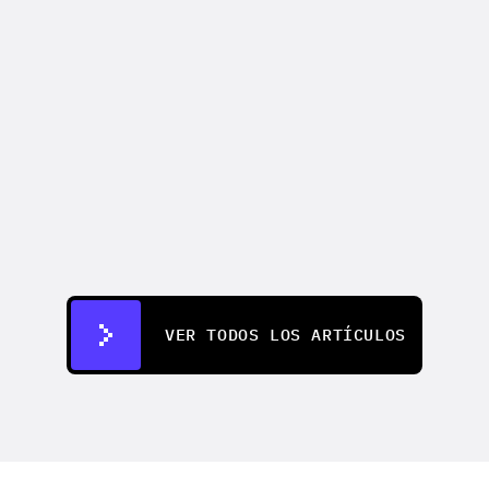
CREATIFY 101
How to Make Ads for Amazon with AI 
in 2026
7 jul 2026
VER TODOS LOS ARTÍCULOS