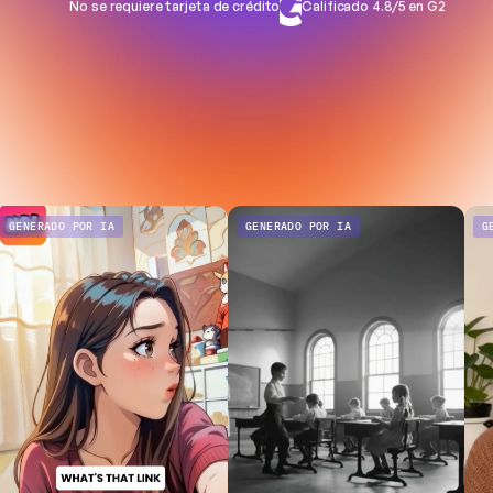
No se requiere tarjeta de crédito
Calificado 4.8/5 en G2
GENERADO POR IA
GENERADO POR IA
G