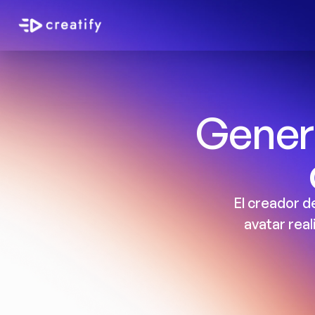
Genera
El creador d
avatar real