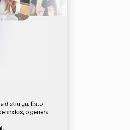
 distraiga. Esto 
efinidos, o genera 
.
l