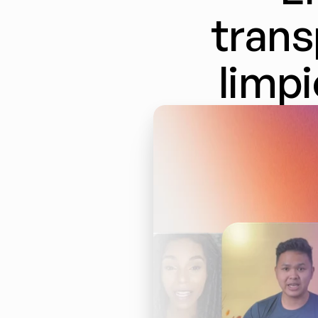
trans
limpi