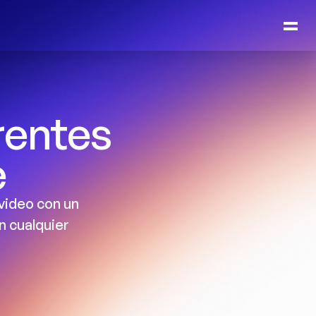
entes 
e
video con un 
n cualquier 