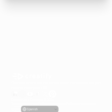
Genera anuncios de video atractivos para tus producto
desde cualquier URL
Creatify Lab • Copyright © 2026
Términos de servicio
Política de privacidad
Política de moderación
Select Language
Idioma
Spanish