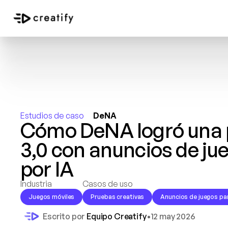
Estudios de caso
DeNA
Cómo DeNA logró una p
3,0 con anuncios de ju
por IA
Industria
Casos de uso
Juegos móviles
Pruebas creativas
Anuncios de juegos pa
Escrito por 
Equipo Creatify
•
12 may 2026