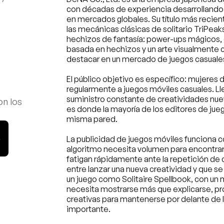
con décadas de experiencia desarrollando y
en mercados globales. Su título más recient
las mecánicas clásicas de solitario TriPeak
hechizos de fantasía: power-ups mágicos, c
basada en hechizos y un arte visualmente c
destacar en un mercado de juegos casuale
El público objetivo es específico: mujeres 
regularmente a juegos móviles casuales. Lleg
suministro constante de creatividades nueva
n los 
es donde la mayoría de los editores de jueg
misma pared.
S
La publicidad de juegos móviles funciona con
algoritmo necesita volumen para encontrar 
fatigan rápidamente ante la repetición de c
entre lanzar una nueva creatividad y que se
un juego como Solitaire Spellbook, con un 
necesita mostrarse más que explicarse, prod
creativas para mantenerse por delante de la
importante.