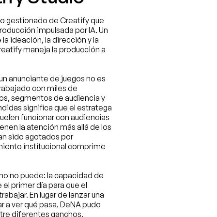
cio gestionado de Creatify que 
oducción impulsada por IA. Un 
 ideación, la dirección y la 
reatify maneja la producción a 
un anunciante de juegos no es 
trabajado con miles de 
os, segmentos de audiencia y 
idas significa que el estratega 
uelen funcionar con audiencias 
enen la atención más allá de los 
an sido agotados por 
iento institucional comprime 
no no puede: la capacidad de 
el primer día para que el 
abajar. En lugar de lanzar una 
r a ver qué pasa, DeNA pudo 
tre diferentes ganchos, 