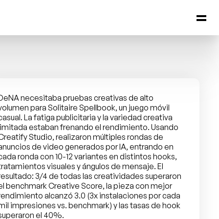
DeNA necesitaba pruebas creativas de alto 
volumen para Solitaire Spellbook, un juego móvil 
casual. La fatiga publicitaria y la variedad creativa 
limitada estaban frenando el rendimiento. Usando 
Creatify Studio, realizaron múltiples rondas de 
anuncios de video generados por IA, entrando en 
cada ronda con 10-12 variantes en distintos hooks, 
tratamientos visuales y ángulos de mensaje. El 
resultado: 3/4 de todas las creatividades superaron 
el benchmark Creative Score, la pieza con mejor 
rendimiento alcanzó 3.0 (3x instalaciones por cada 
mil impresiones vs. benchmark) y las tasas de hook 
superaron el 40%.