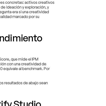
s concretas: activos creativos 
de ideación y exploración, y 
regunta era si una creatividad 
 calidad marcado por su 
ndimiento 
Score, que mide el IPM 
ción con una creatividad de 
.0 equivale al benchmark. Por 
os resultados de abajo sean 
ify Studio