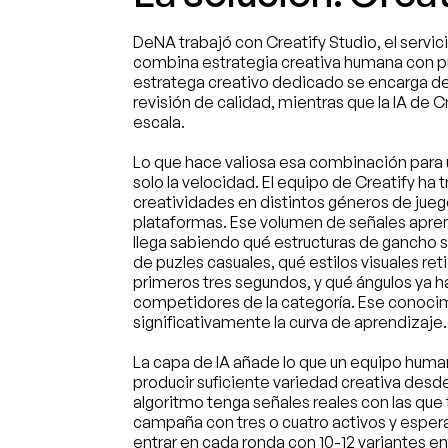
DeNA trabajó con 
Creatify Studio
, el servi
combina estrategia creativa humana con pr
estratega creativo dedicado se encarga de la
revisión de calidad, mientras que la IA de C
escala.
Lo que hace valiosa esa combinación para 
solo la velocidad. El equipo de Creatify ha 
creatividades en distintos géneros de jueg
plataformas. Ese volumen de señales aprend
llega sabiendo qué estructuras de gancho s
de puzles casuales, qué estilos visuales reti
primeros tres segundos, y qué ángulos ya h
competidores de la categoría. Ese conocim
significativamente la curva de aprendizaje.
La capa de IA añade lo que un equipo huma
producir suficiente variedad creativa desde 
algoritmo tenga señales reales con las que tr
campaña con tres o cuatro activos y espera
entrar en cada ronda con 10-12 variantes en