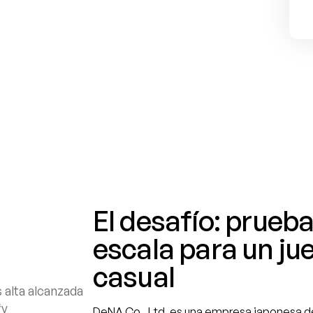
El desafío: prueba
escala para un jue
casual
alta alcanzada 
fy
DeNA Co., Ltd. es una empresa japonesa de