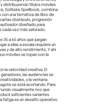
 distribuyendo títulos móviles 
e, 
Solitaire Spellbook
, combina 
s con una temática de libro de 
artas obstáculo, progresión 
autivador diseñado para 
s cada vez más saturado.
de 35 a 65 años que juegan 
ar a ellas a escala requiere un 
s y de alto rendimiento. Y ahí 
os móviles se topan con la 
 la velocidad creativa. El 
ganadores, las audiencias se 
reatividades, y la ventana 
 agote se está acortando. Para 
mundo visualmente rico que 
ucir suficientes variantes 
 fatiga es un desafío operativo 