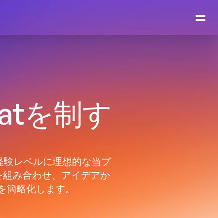
hatを制す
ゆる経験レベルに理想的な当プ
を組み合わせ、アイデアか
のりを簡略化します。