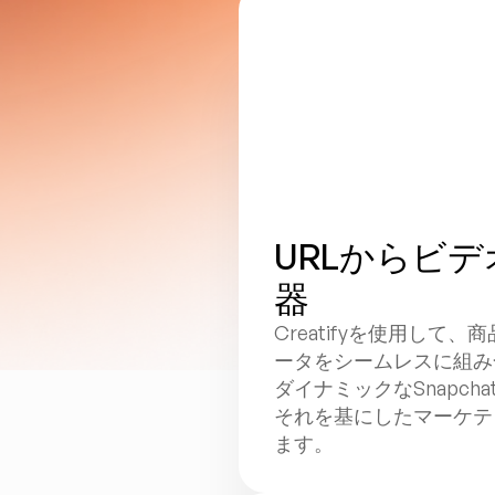
URLからビデ
器
Creatifyを使用して
ータをシームレスに組み
ダイナミックなSnapch
それを基にしたマーケテ
ます。