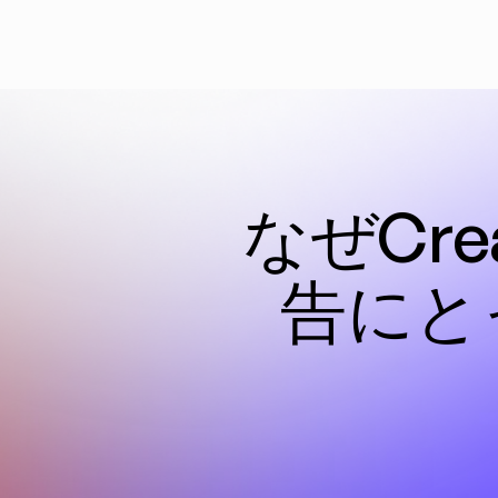
なぜCre
告にと