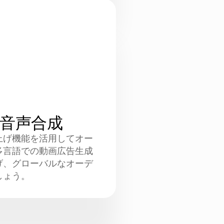
音声合成
上げ機能を活用してオー
多言語での動画広告生成
げ、グローバルなオーデ
しょう。