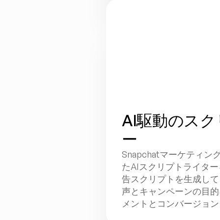
AI駆動のス
ー
Snapchatマーケティ
たAIスクリプトライタ
告スクリプトを生成して
声とキャンペーンの目的
メントとコンバージョン