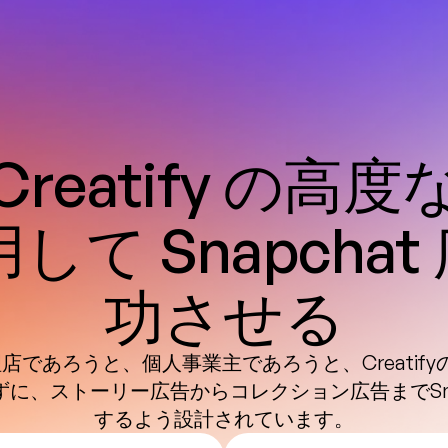
Creatify の高度
用して Snapcha
功させる
代理店であろうと、個人事業主であろうと、Creati
に、ストーリー広告からコレクション広告までSna
するよう設計されています。