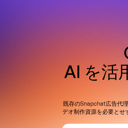
AI を活
既存のSnapchat広告
デオ制作資源を必要とせず