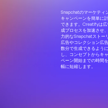
Snapchatのマーケティ
キャンペーンを簡単に
できます。Creatifyは
成プロセスを加速させ
力的なSnapchatストー
広告やコレクション広
数分で生成できるよう
し、コンセプトからキ
ペーン開始までの時間
幅に短縮します。