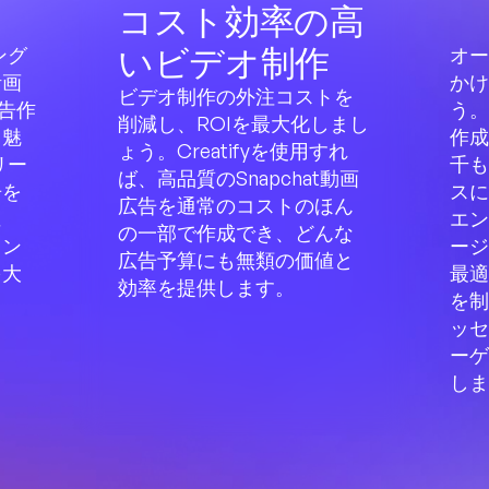
コスト効率の高
いビデオ制作
ング
オー
計画
かけ
ビデオ制作の外注コストを
広告作
う。
削減し、ROIを最大化しまし
、魅
作成
ょう。Creatifyを使用すれ
リー
千も
ば、高品質のSnapchat動画
告を
スに
広告を通常のコストのほん
に
エン
の一部で作成でき、どんな
ャン
ージ
広告予算にも無類の価値と
を大
最適
効率を提供します。
を制
ッセ
ーゲ
しま