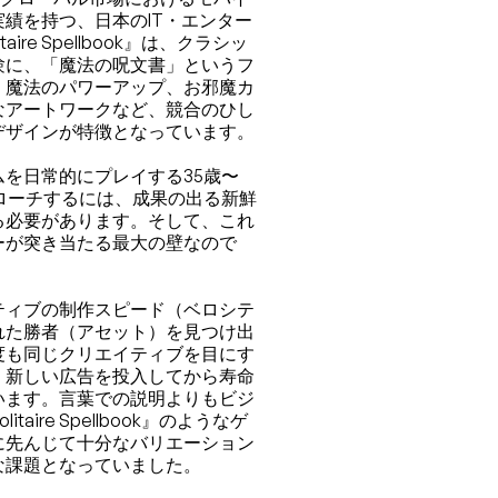
績を持つ、日本のIT・エンター
itaire Spellbook
』は、クラシッ
験に、「魔法の呪文書」というフ
。魔法のパワーアップ、お邪魔カ
なアートワークなど、競合のひし
デザインが特徴となっています。
を日常的にプレイする35歳〜
ローチするには、成果の出る新鮮
る必要があります。そして、これ
ーが突き当たる最大の壁なので
ティブの制作スピード（ベロシテ
れた勝者（アセット）を見つけ出
度も同じクリエイティブを目にす
、新しい広告を投入してから寿命
います。言葉での説明よりもビジ
ire Spellbook』のようなゲ
に先んじて十分なバリエーション
な課題となっていました。