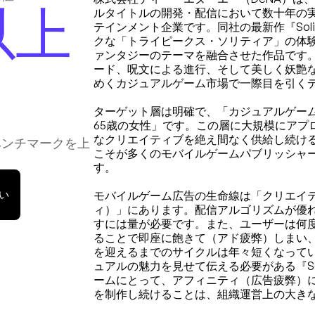
以上
ルタイトルの開発・配信において数十年の実
テインメント企業です。同社の最新作『
Sol
クな「トライピークス・ソリティア」の体
ァンタジーのテーマを融合させた作品です
ード、呪文による進行、そして美しく妖艶
めくカジュアルゲーム市場で一際目を引く
ターゲット層は明確で、「カジュアルゲーム
65歳の女性」です。この層に大規模にアプ
なクリエイティブを絶え間なく供給し続け
ベンチマークを上
こそが多くのモバイルゲームパブリッシャ
す。
い
モバイルゲーム広告の生命線は「クリエイ
ィ）」にあります。配信アルゴリズムが優
すには量が必要です。また、ユーザーは何
ることで即座に飽きて（アド疲弊）しまい
を迎えるまでのサイクルは年々短くなって
ュアルの魅力を見せて伝える必要がある『Solita
ームにとって、アフィニティ（広告疲弊）
を制作し続けることは、組織運営上の大き