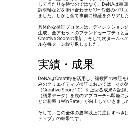
して当たりを待つのではなく、DeNAは毎
訴求軸などを掛け合わせた10〜12個のバ
ました。しかも全て事前に検証をクリアし
具体的な検証プロセスは、ディレクション
生成、全アセットのブランドセーフティと
Creative Scoreの集計、そして次タ
ルを毎ターン繰り返しました。
実績・成果
DeNAはCreatifyを活用し、複数回の
みのクリエイティブ検証においては、その
（Creative Score 1.0）を上回る成
（結果データ）を次のアプローチへ即座に
とに勝率（Win Rate）が向上していきまし
そして、この全体の勝率以上に注目すべき
ティブ」の結果です。