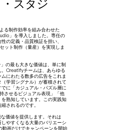
イ・スタジ
による制作効率を組み合わせた
tudio
」を導入しました。専任の
向性の定義・品質検証を担い、
動画アセット制作（量産）を実現しま
合」の最も大きな価値は、単に制
reatifyチームは、あらゆる
ームにわたる数多の広告をこれま
タ（学習シグナル）が蓄積されて
すでに「カジュアル・パズル層に
維持させるビジュアル表現」「他
」を熟知しています。この実践知
短縮されるのです。
能な価値を提供します。それは
断しやすくなる大量のバリエーシ
の動画だけでキャンペーンを開始