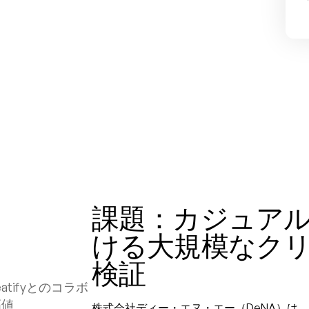
課題：カジュア
ける大規模なク
検証
atifyとのコラボ
高値
株式会社ディー・エヌ・エー（DeNA）は