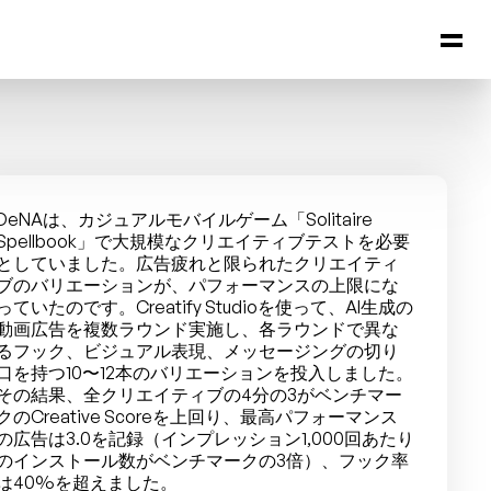
DeNAは、カジュアルモバイルゲーム「Solitaire 
Spellbook」で大規模なクリエイティブテストを必要
としていました。広告疲れと限られたクリエイティ
ブのバリエーションが、パフォーマンスの上限にな
っていたのです。Creatify Studioを使って、AI生成の
動画広告を複数ラウンド実施し、各ラウンドで異な
るフック、ビジュアル表現、メッセージングの切り
口を持つ10〜12本のバリエーションを投入しました。
その結果、全クリエイティブの4分の3がベンチマー
クのCreative Scoreを上回り、最高パフォーマンス
の広告は3.0を記録（インプレッション1,000回あたり
のインストール数がベンチマークの3倍）、フック率
は40%を超えました。