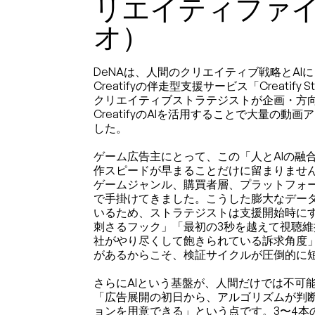
リエイティファ
オ）
DeNAは、人間のクリエイティブ戦略とAI
Creatifyの伴走型支援サービス「
Creatify S
クリエイティブストラテジストが企画・方
CreatifyのAIを活用することで大量の
した。
ゲーム広告主にとって、この「人とAIの融
作スピードが早まることだけに留まりません。C
ゲームジャンル、購買者層、プラットフォ
で手掛けてきました。こうした膨大なデー
いるため、ストラテジストは支援開始時に
刺さるフック」「最初の3秒を越えて視聴
社がやり尽くして飽きられている訴求角度
があるからこそ、検証サイクルが圧倒的に
さらにAIという基盤が、人間だけでは不可
「広告展開の初日から、アルゴリズムが判
ョンを用意できる」という点です。3〜4本