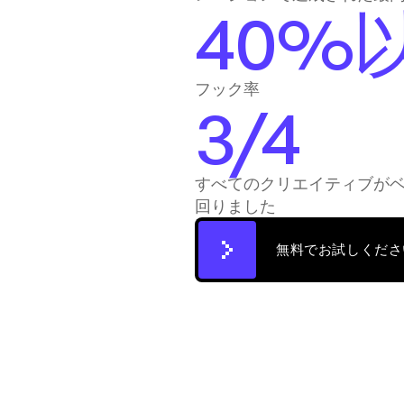
40%
フック率 
3/4
すべてのクリエイティブが
回りました
無料でお試しくださ