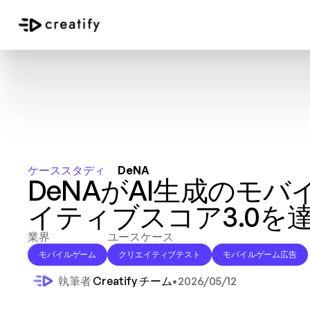
ケーススタディ
DeNA
DeNAがAI生成のモ
イティブスコア3.0を
業界
ユースケース
モバイルゲーム
クリエイティブテスト
モバイルゲーム広告
執筆者 
Creatify チーム
•
2026/05/12