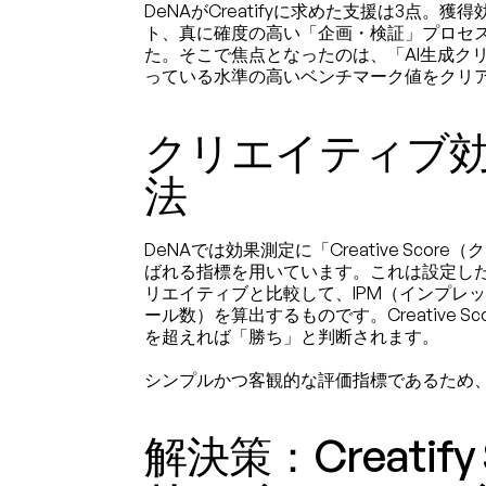
DeNAがCreatifyに求めた支援は3点。
ト、真に確度の高い「企画・検証」プロセ
た。そこで焦点となったのは、「AI生成ク
っている水準の高いベンチマーク値をクリ
クリエイティブ
法
DeNAでは効果測定に「Creative Sco
ばれる指標を用いています。これは設定し
リエイティブと比較して、IPM（インプレッ
ール数）を算出するものです。Creative Sco
を超えれば「勝ち」と判断されます。
シンプルかつ客観的な評価指標であるため
解決策：Creatify 