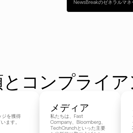
NewsBreakのゼネラルマ
頼とコンプライア
メディア
ッジを獲得
私たちは、Fast 
ています。
Company、Bloomberg、
TechCrunchといった主要