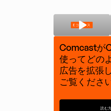
Eコマース
ComcastがCr
使ってどの
広告を拡張
ご覧くださ
読む