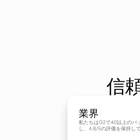
信
業界
私たちはG2で40以上のバ
し、4.8/5の評価を保持し