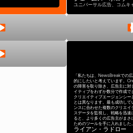
ユニバーサル広告、コムキ
TV
C
TV
「私たちは、NewsBreakで
的にしたいと考えています。Cre
の障害を取り除き、広告主に対
イティブをわずか数分で作成で
クリエイティブエージェンシー
とは異なります。最も成功して
ンスに合わせた複数のクリエイ
スデータを監視し、戦略を迅速に調
ると、より多くの広告主がまさ
ためのツールを手に入れました
ライアン・ラドロー