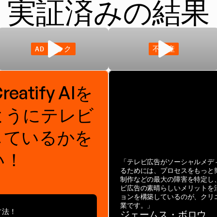
実証済みの結果
AD テック
不動産
eatify AIを
ようにテレビ
しているかを
い！
「テレビ広告がソーシャルメデ
るためには、プロセスをもっと
制作などの最大の障害を特定し
ビ広告の素晴らしいメリットを
ョンを構築しているのが、クリ
業です。」
方法！
ジェームス・ボロウ