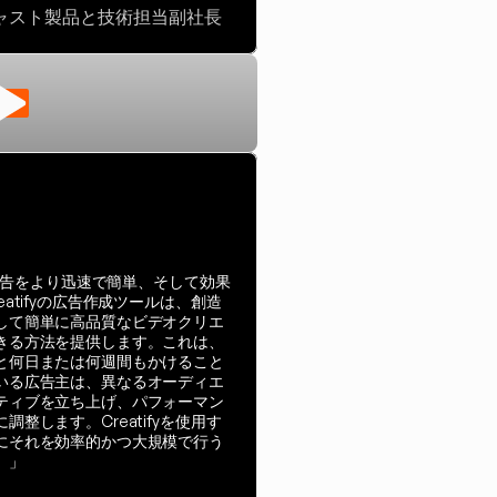
ャスト製品と技術担当副社長
TV
の広告をより迅速で簡単、そして効果
atifyの広告作成ツールは、創造
して簡単に高品質なビデオクリエ
きる方法を提供します。これは、
と何日または何週間もかけること
いる広告主は、異なるオーディエ
ティブを立ち上げ、パフォーマン
整します。Creatifyを使用す
にそれを効率的かつ大規模で行う
。」