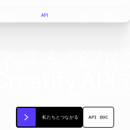
ーム
スタジオ  ✦
API
リソース
価格設定
ネスを強力
Creatify API
声、またはURLを、大量かつ無類の品質で驚異的な
AI動画に変換します。
私たちとつながる
API DOC