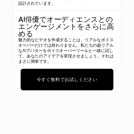
設計されています。
AI俳優でオーディエンスとの
エンゲージメントをさらに高
める
魅力的なビデオを作成することは、リアルなボイス
オーバーだけでは終わりません。私たちの超リアル
なAIアバターをボイスオーバーツールと一緒に試し
て、あなたのアイデアを実現させましょう。それは
まさに簡単です。
今すぐ無料でお試しください