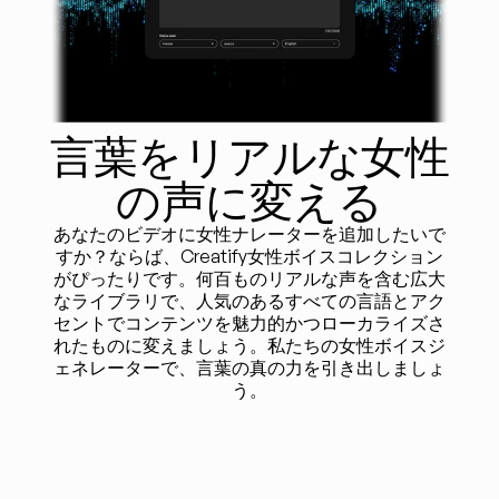
言葉をリアルな女性
の声に変える
あなたのビデオに女性ナレーターを追加したいで
すか？ならば、Creatify女性ボイスコレクション
がぴったりです。何百ものリアルな声を含む広大
なライブラリで、人気のあるすべての言語とアク
セントでコンテンツを魅力的かつローカライズさ
れたものに変えましょう。私たちの女性ボイスジ
ェネレーターで、言葉の真の力を引き出しましょ
う。