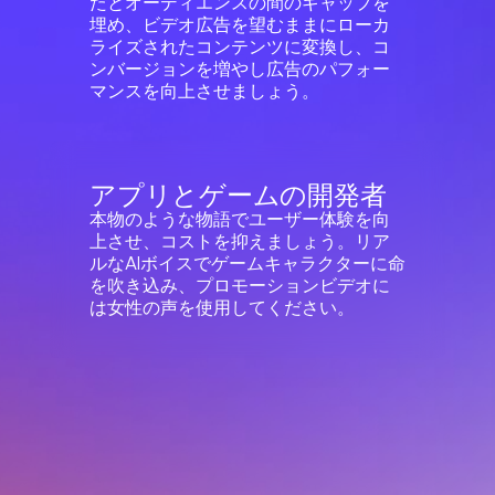
たとオーディエンスの間のギャップを
埋め、ビデオ広告を望むままにローカ
ライズされたコンテンツに変換し、コ
ンバージョンを増やし広告のパフォー
マンスを向上させましょう。
アプリとゲームの開発者
本物のような物語でユーザー体験を向
上させ、コストを抑えましょう。リア
ルなAIボイスでゲームキャラクターに命
を吹き込み、プロモーションビデオに
は女性の声を使用してください。