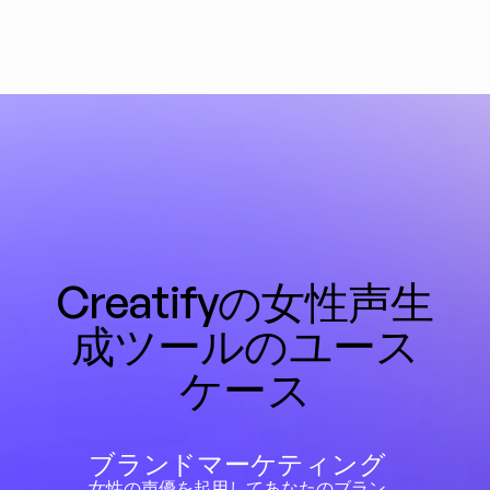
ルーマニア語
スロバキア語
ス
Creatifyの女性声生
成ツールのユース
ケース
ブランドマーケティング
女性の声優を起用してあなたのブラン