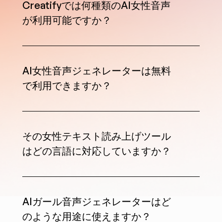
Creatifyでは何種類のAI女性音声
が利用可能ですか？
AI女性音声ジェネレーターは無料
で利用できますか？
その女性テキスト読み上げツール
はどの言語に対応していますか？
AIガール音声ジェネレーターはど
のような用途に使えますか？