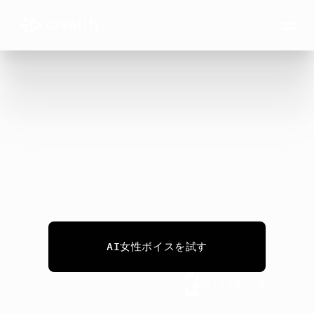
女性音声ジェネレー
ター
超リアルな女性の声で魅力的なコンテンツを作成
し、さまざまなアクセントで提供します。テキス
トを入力して、豊富な女性の声のライブラリから
AI女性ボイスを試す
お好みの声をお選びください。
G2で4.8/5の評価