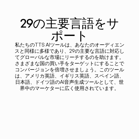
29の主要言語をサ
ポート
私たちのTTS AIツールは、あなたのオーディエン
スと同様に多様であり、29の主要な言語に対応し
てグローバルな市場にリーチするのを助けます。
さまざまな国の買い手をターゲットにすることで
コンバージョンを倍増させましょう。このツール
は、アメリカ英語、イギリス英語、スペイン語、
日本語、ドイツ語のAI音声生成ツールとして、世
界中のマーケターに広く使用されています。
英語
中国語
ヒンディー語
マレー語
インドネシア語
イタ