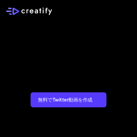
オンラインTwitterビ
デオツール
テキスト、投稿、またはスクリプトから素早く簡単に魅力的な
Twitter動画を作成。
AIアバターとオンラインエディターを使用して最大効果を発揮す
無料でTwitter動画を作成
る
AI UGC
を作成。