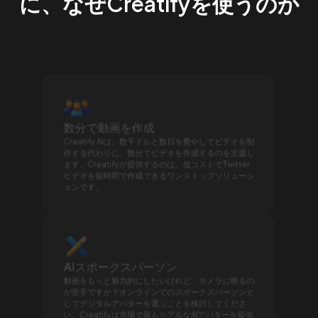
に、なぜCreatifyを使うのか
数分で動画を作成
Creatify AIは、数千ドルと数日を費やしてビデオを制
作する代わりに、数分でビデオを作成するのを支援し
ます。Creatifyが提供するのは、低コストでTwitter
ビデオを短時間で作成できるワンストップソリューシ
ョンです。
AIスポークスパーソン
動画をもっと魅力的にしたいけれど、カメラに映るの
が苦手ですか？オンラインでのスポークスパーソンと
してデジタルアバターを選ぶことを検討してくださ
い。Creatifyは市場で最もリアルなAIアバターを提供