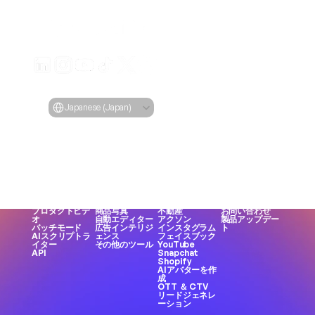
あらゆるURLから製品の魅力的なビデオ広告を生成する
Creatify Lab • 著作権 © 2026
利用規約
プライバシーポリシー
モデレーションポリシー
Select Language
言語
Japanese (Japan)
機能
ツール
ユースケース
企業
すべての機能
すべてのツール
すべてのユース
ブログ
ビデオへのURL
顔ジェネレータ
ケース
価格設定
AIアバター
ー
電子商取引
ケーススタディ
AIインフルエン
ミームの作成
アプリ
Creatify 101
サー
MP3からMP4
ゲーム
アフィリエイト
テキストから音
へ
DTCブランド
になる
声へ
UGCクリエイタ
エージェンシー
キャリア
アセットジェネ
ー
UGC
AI倫理
レーター
女性の声
TikTok
私たちについて
プロダクトビデ
商品写真
不動産
お問い合わせ
オ
自動エディター
アクソン
製品アップデー
バッチモード
広告インテリジ
インスタグラム
ト
AIスクリプトラ
ェンス
フェイスブック
イター
その他のツール
YouTube
API
Snapchat
Shopify
AIアバターを作
成
OTT ＆ CTV
リードジェネレ
ーション