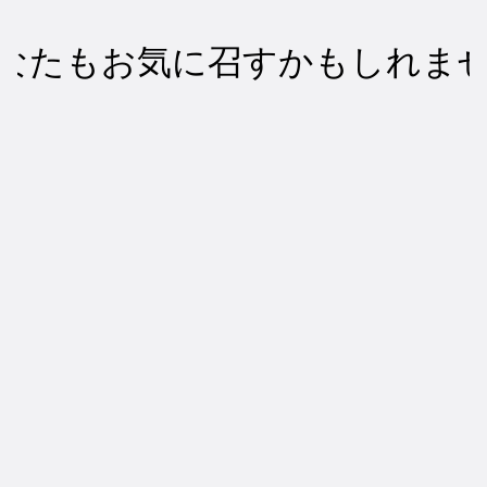
なたもお気に召すかもしれま
ビデオマーケティング
TikTok ad types, explained: find the 
right format for your campaign
2026/08/06