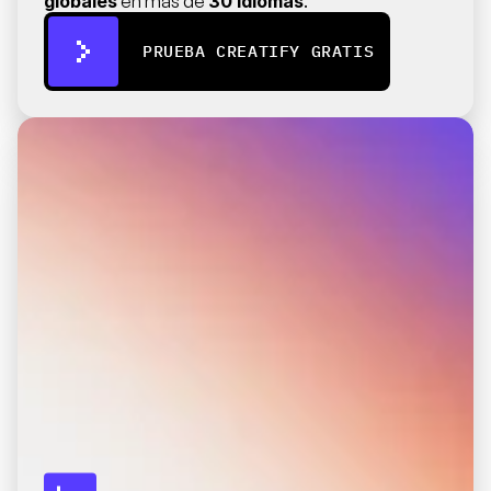
globales
 en más de 
30 idiomas
.
PRUEBA CREATIFY GRATIS