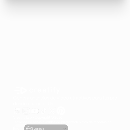
Genera anuncios de video atractivos para tus producto
desde cualquier URL
Creatify Lab • Copyright © 2026
Términos de servicio
Política de privacidad
Política de moderación
Select Language
Idioma
Spanish