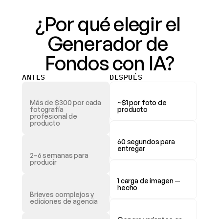
¿Por qué elegir el 
Generador de 
Fondos con IA?
ANTES
DESPUÉS
Más de $300 por cada 
~$1 por foto de 
fotografía 
producto
profesional de 
producto
60 segundos para 
entregar
2–6 semanas para 
producir
1 carga de imagen — 
hecho
Brieves complejos y 
ediciones de agencia