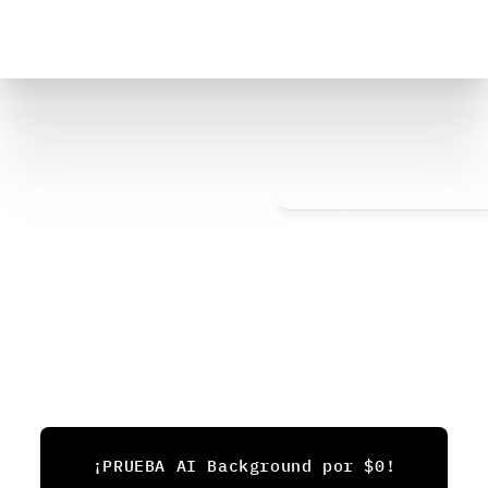
Diseñado para
marcas de comercio 
Generador de 
Fondos de IA
Crea fondos de IA para tus imágenes y videos, 
transforma instantáneamente tomas de 
producto aburridas en fotografías de producto 
atractivas y videos de presentación de 
productos, optimiza tus materiales de marketing 
con IA.
¡PRUEBA AI Background por $0!