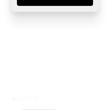
Genera anuncios de video atractivos para tus producto
desde cualquier URL
Creatify Lab • Copyright © 2026
Términos de servicio
Política de privacidad
Política de moderación