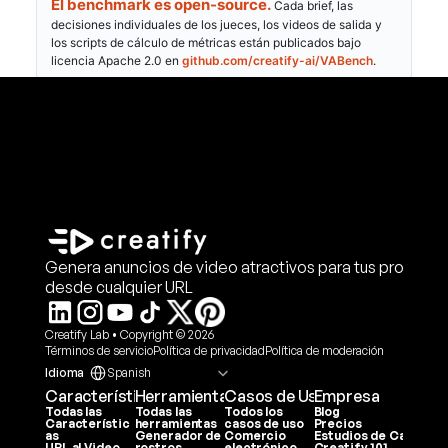
Genera anuncios de video atractivos para tus producto
desde cualquier URL
Creatify Lab • Copyright © 2026
Términos de servicio
Política de privacidad
Política de moderación
Select Language
Idioma
Spanish
Características
Herramientas
Casos de Uso
Empresa
Todas las 
Todas las 
Todos los 
Blog
Característic
herramientas
casos de uso
Precios
as
Generador de 
Comercio 
Estudios de Caso
URL al Video
rostros
electrónico
Creatify 101