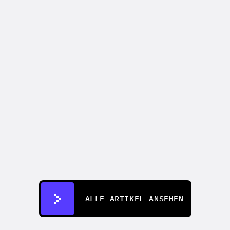
CREATIFY 101
How to Make Ads for Amazon with AI 
in 2026
07.07.2026
ALLE ARTIKEL ANSEHEN