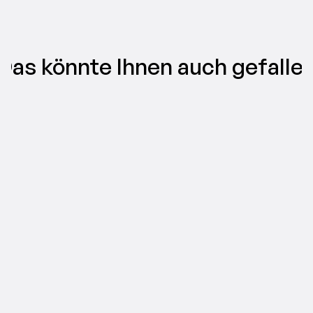
Das könnte Ihnen auch gefalle
VIDEO-MARKETING
TikTok ad types, explained: find the 
right format for your campaign