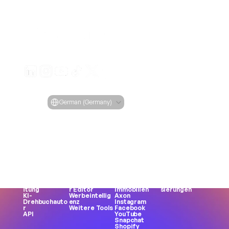
Erstellen Sie ansprechende Videoanzeigen für Ihre Pro
von jeder URL
Creatify Lab • Urheberrecht © 2026
Nutzungsbedingungen
Datenschutzrichtlinie
Moderationsrichtlinie
Select Language
Sprache
German (Germany)
Features
Tools
Anwendungsfälle
Unternehmen
Alle 
Alle Tools
Alle Use 
Blog
Funktionen
Gesichtsgene
Cases
Preisgestaltung
URL zum Video
rator
E-Commerce
Fallstudien
KI-Avatar
Meme-
Apps
Creatify 101
KI-Influencer
Erstellung
Spiele
Werden Sie 
Text-to-
MP3 zu MP4
DTC-Marken
ein Affiliate
Speech
UGC-Ersteller
Agenturen
Karrieren
Asset-
Weibliche 
Nutzergeneri
KI-Ethik
Generator
Stimme
erte Inhalte 
Über uns
Produktvideo
Produktfotos
(UGC)
Kontaktieren Sie uns
Stapelverarbe
Automatische
TikTok
Produktaktuali
itung
r Editor
Immobilien
sierungen
KI-
Werbeintellig
Axon
Drehbuchauto
enz
Instagram
r
Weitere Tools
Facebook
API
YouTube
Snapchat
Shopify