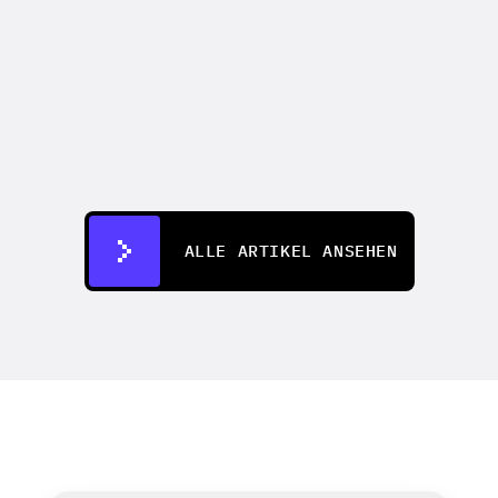
CREATIFY 101
How to Make Ads for Amazon with AI 
in 2026
07.07.2026
ALLE ARTIKEL ANSEHEN