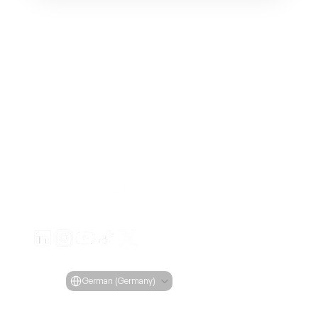
Erstellen Sie ansprechende Videoanzeigen für Ihre Pro
von jeder URL
Creatify Lab • Urheberrecht © 2026
Nutzungsbedingungen
Datenschutzrichtlinie
Moderationsrichtlinie
Select Language
Sprache
German (Germany)
Features
Tools
Anwendungsfälle
Unternehmen
Alle 
Alle Tools
Alle Use 
Blog
Funktionen
Gesichtsgene
Cases
Preisgestaltung