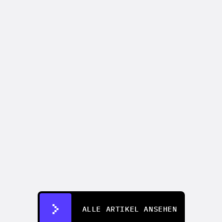
VIDEO-MARKETING
How to make an AI commercial that 
outperforms your last live shoot
04.08.2026
ALLE ARTIKEL ANSEHEN