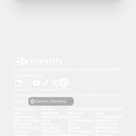
Erstellen Sie ansprechende Videoanzeigen für Ihre Pro
von jeder URL
Creatify Lab • Urheberrecht © 2026
Nutzungsbedingungen
Datenschutzrichtlinie
Moderationsrichtlinie
Select Language
Sprache
German (Germany)
Features
Tools
Anwendungsfälle
Unternehmen
Alle 
Alle Tools
Alle Use 
Blog
Funktionen
Gesichtsgene
Cases
Preisgestaltung
URL zum Video
rator
E-Commerce
Fallstudien
KI-Avatar
Meme-
Apps
Creatify 101
KI-Influencer
Erstellung
Spiele
Werden Sie 
Text-to-
MP3 zu MP4
DTC-Marken
ein Affiliate
Speech
UGC-Ersteller
Agenturen
Karrieren