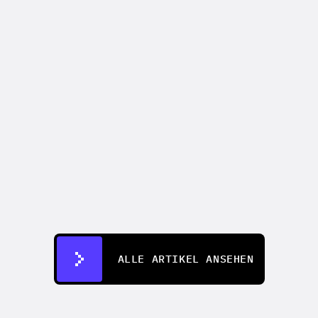
VIDEO-MARKETING
How to make an AI commercial that 
outperforms your last live shoot
04.08.2026
ALLE ARTIKEL ANSEHEN