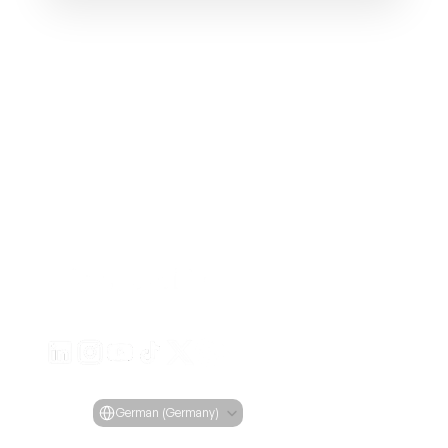
Erstellen Sie ansprechende Videoanzeigen für Ihre Pro
von jeder URL
Creatify Lab • Urheberrecht © 2026
Nutzungsbedingungen
Datenschutzrichtlinie
Moderationsrichtlinie
Select Language
Sprache
German (Germany)
Features
Tools
Anwendungsfälle
Unternehmen