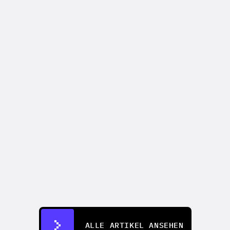
CREATIFY 101
How to Make Ads for Amazon with AI 
in 2026
07.07.2026
ALLE ARTIKEL ANSEHEN