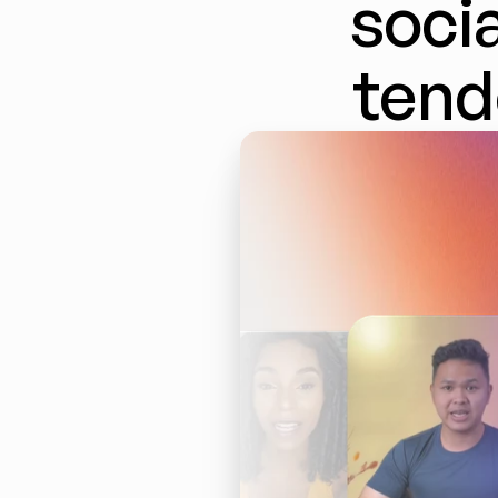
socia
tend