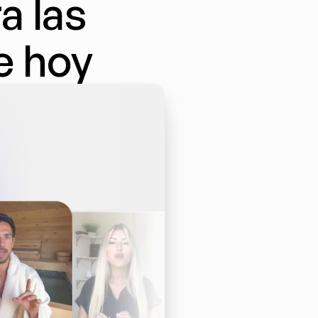
 las 
e hoy