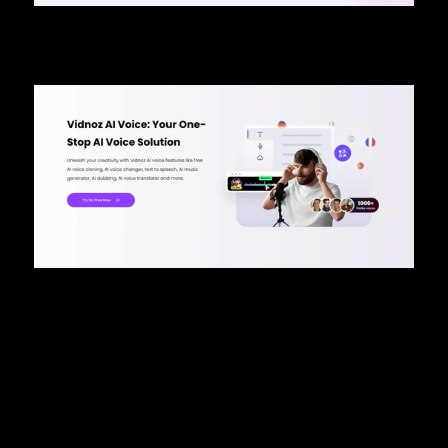
Voces de IA
Vidnoz AI ofrece un poderoso generador de voz AI que 
entrega un discurso natural y humano en múltiples idiomas y 
acentos. Con más de 1,380 voces AI, esta función permite a 
los usuarios crear locuciones de calidad profesional para 