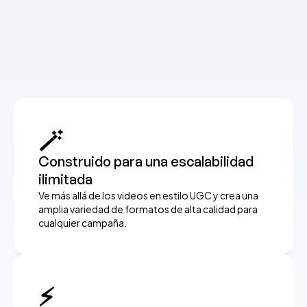
videos de alta calidad sin el costo premium, lo que lo hace 
perfecto para marketing, educación y negocios. Por otro 
lado, Creatify AI es un software de publicidad digital en video 
diseñado específicamente para contenido de redes sociales 
de alta conversión y anuncios de video. Aunque ofrece 
características similares impulsadas por IA, Creatify AI se 
destaca con avatares más avanzados y realistas, brindando 
una experiencia tecnológicamente superior. Su objetivo 
principal es ayudar a las marcas a crear anuncios de video 
🪄
atractivos y orientados al rendimiento en minutos.
Construido para una escalabilidad 
ilimitada
Ve más allá de los videos en estilo UGC y crea una 
amplia variedad de formatos de alta calidad para 
cualquier campaña.
⚡️