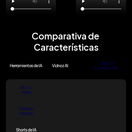
Comparativa de 
Características
CapCut
Herramientas de IA
Vidnoz AI
Comercio Pro
URL-a-
Video
Creativo
Insights
Shorts de IA