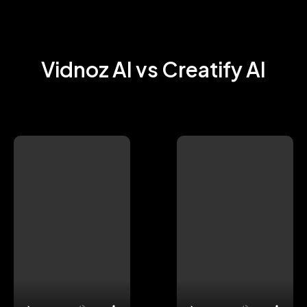
videos, sin la complicación de una grabación manual. Además, 
puedes clonar tu propia voz, lo que permite un toque 
personalizado y auténtico en tu contenido.
Vidnoz AI vs Creatify AI
El propósito de esta comparación es ayudar al consumidor a 
entender las diferencias entre estos dos servicios similares. 
Para esta prueba, el objetivo es conocer el rendimiento de 
cada herramienta y sus capacidades.