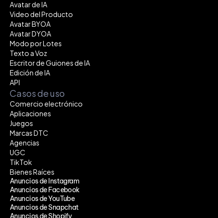
Avatar de IA
Video del Producto
Avatar BYOA
Avatar DYOA
Modo por Lotes
Texto a Voz
Escritor de Guiones de IA
Edición de IA
API
Casos de uso
Comercio electrónico
Aplicaciones
Juegos
Marcas DTC
Agencias
UGC
TikTok
Bienes Raíces
Anuncios de Instagram
Anuncios de Facebook
Anuncios de YouTube
Anuncios de Snapchat
Anuncios de Shopify