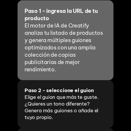
Paso 1 - ingresa la URL de tu 
producto
El motor de IA de Creatify 
analiza tu listado de productos 
y genera múltiples guiones 
optimizados con una amplia 
colección de copias 
publicitarias de mejor 
rendimiento.
Paso 2 - seleccione el guion
Elige el guion que más te guste. 
¿Quieres un tono diferente? 
Genera más guiones o añade el 
tuyo propio.