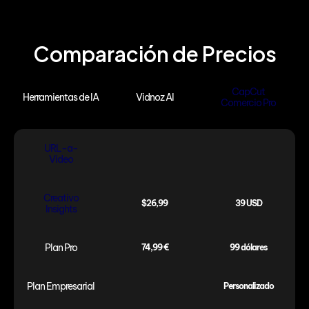
Comparación de Precios
CapCut
Herramientas de IA
Vidnoz AI
Comercio Pro
URL-a-
Video
Creativo
$26,99
39 USD
Insights
Plan Pro
74,99 €
99 dólares
Plan Empresarial
Personalizado