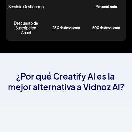
Servicio Gestionado
Personalizado
Descuento de 
Suscripción 
25% de descuento
50% de descuento
Anual
¿Por qué Creatify AI es la 
mejor alternativa a Vidnoz AI?
Vidnoz AI es un generador de video en línea impulsado por IA 
que simplifica la creación de contenido con características 
destacadas como avatares de IA, plantillas de video y voz de 
IA. Es una solución ideal para cualquiera que busque producir 