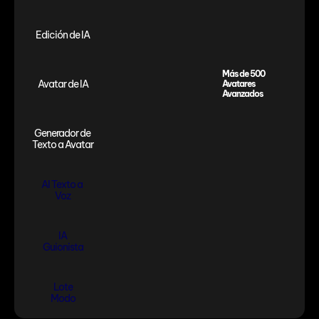
Edición de IA
Más de 500 
Avatar de IA
Avatares 
Avanzados
Generador de 
Texto a Avatar
AI Texto a 
Voz
IA
Guionista
Lote
Modo