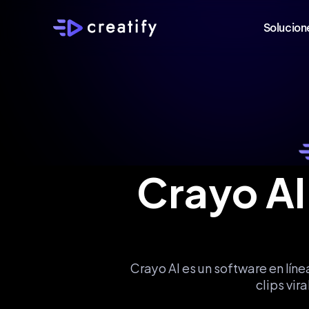
Solucion
Crayo AI
Crayo AI es un software en líne
clips vir