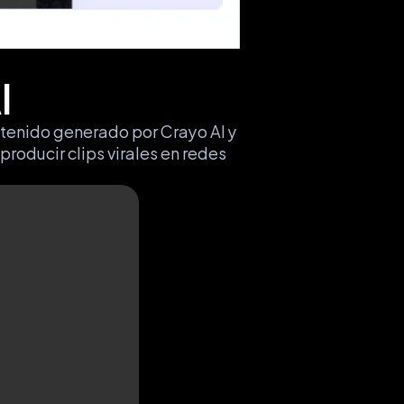
I
ntenido generado por Crayo AI y 
oducir clips virales en redes 