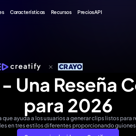
es
Características
Recursos
Precios
API
 - Una Reseña C
para 2026
a que ayuda a los usuarios a generar clips listos para
ales en tres estilos diferentes proporcionando guiones