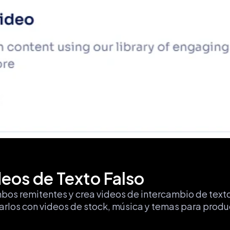
eos de Texto Falso
os remitentes y crea videos de intercambio de texto 
rlos con videos de stock, música y temas para produci