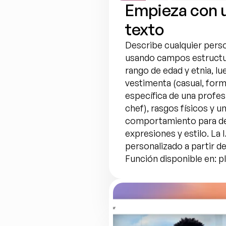
Empieza con u
texto
Describe cualquier perso
usando campos estructur
rango de edad y etnia, lu
vestimenta (casual, forma
específica de una profe
chef), rasgos físicos y u
comportamiento para def
expresiones y estilo. La 
personalizado a partir de
Función disponible en: p