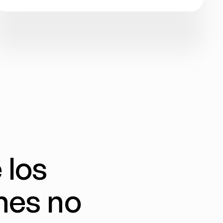
los 
es no 