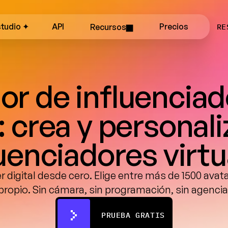
studio ✦
API
Recursos
Precios
RE
r de influenciad
: crea y personaliz
luenciadores virtu
 digital desde cero. Elige entre más de 1500 avatar
propio. Sin cámara, sin programación, sin agencia
PRUEBA GRATIS