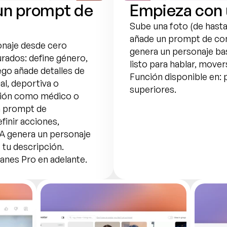
n prompt de 
Empieza con 
Sube una foto (de hasta 
añade un prompt de com
naje desde cero 
genera un personaje bas
ados: define género, 
listo para hablar, mover
ego añade detalles de 
Función disponible en: p
l, deportiva o 
superiores.
sión como médico o 
n prompt de 
inir acciones, 
IA genera un personaje 
 tu descripción. 
lanes Pro en adelante.