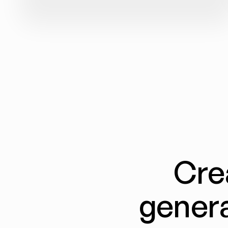
Cre
genera