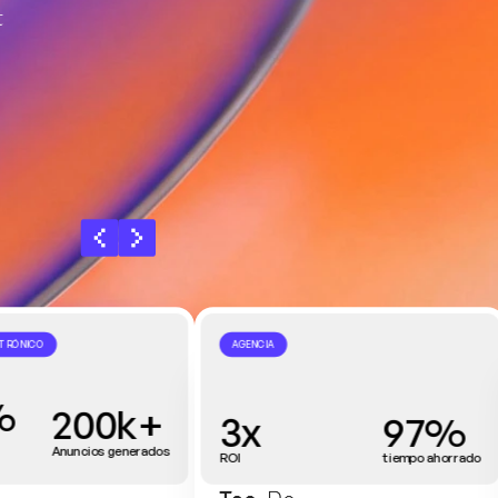
CTRÓNICO
AGENCIA
%
200k+
3x
97%
Anuncios generados
ROI
tiempo ahorrado