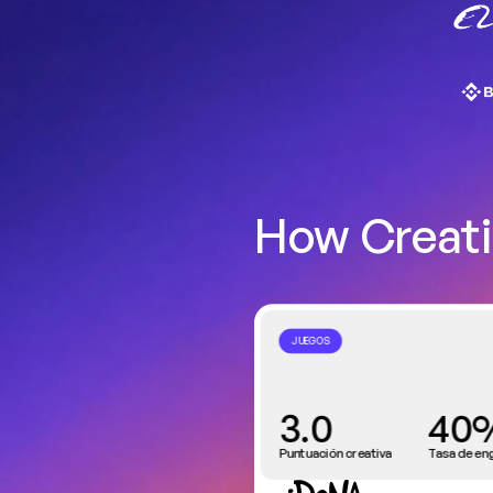
How Creati
JUEGOS
3.0
40
Puntuación creativa
Tasa de en