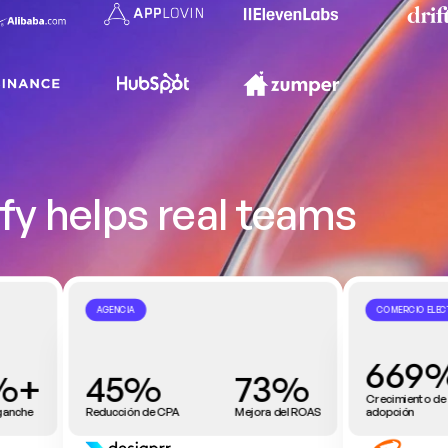
fy helps real teams
AGENCIA
COMERCIO ELE
669
%+
45%
73%
Crecimiento de 
ganche
Reducción de CPA
Mejora del ROAS
adopción