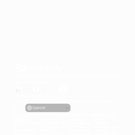
Genera anuncios de video atractivos para tus producto
desde cualquier URL
Creatify Lab • Copyright © 2026
Términos de servicio
Política de privacidad
Política de moderación
Select Language
Idioma
Spanish
Características
Herramientas
Casos de Uso
Empresa
Todas las 
Todas las 
Todos los 
Blog
Característic
herramientas
casos de uso
Precios
as
Generador de 
Comercio 
Estudios de Caso
URL al Video
rostros
electrónico
Creatify 101
Avatar de IA
Creación de 
Aplicaciones
Conviértete 