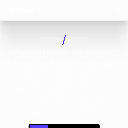
/
Creatify vs. Lumen5
Explora las características clave 
y capacidades de Creatify y 
Lumen5, y descubre cómo 
Creatify ofrece a los equipos un 
control creativo total para 
producir videos únicos y 
alineados con la marca 
utilizando IA.