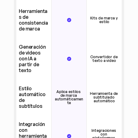
Herramienta
s de 
Kits de marca y 
estilo
consistencia 
de marca
Generación 
de videos 
Convertidor de 
con IA a 
texto a video
partir de 
texto
Estilo 
Aplica estilos 
automático 
Herramienta de 
de marca 
subtitulado 
automáticamen
de 
automático
te
subtítulos
Integración 
con 
Integraciones 
con 
herramienta
plataformas 