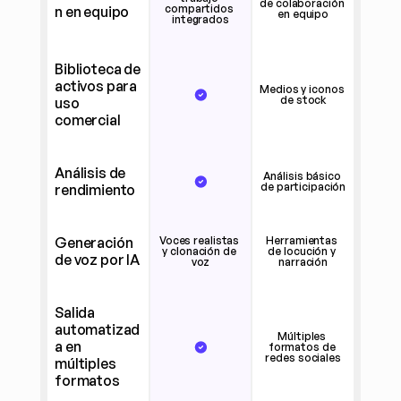
de colaboración 
compartidos 
n en equipo
en equipo
integrados
Biblioteca de 
activos para 
Medios y iconos 
de stock
uso 
comercial
Análisis de 
Análisis básico 
de participación
rendimiento
Generación 
Voces realistas 
Herramientas 
y clonación de 
de locución y 
de voz por IA
voz
narración
Salida 
automatizad
Múltiples 
a en 
formatos de 
redes sociales
múltiples 
formatos