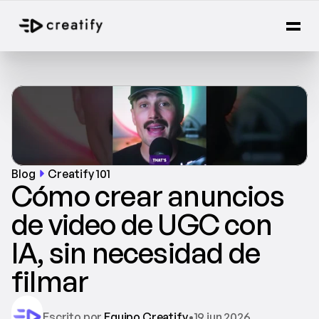
Blog
Creatify 101
Cómo crear anuncios 
de video de UGC con 
IA, sin necesidad de 
filmar
Escrito por 
Equipo Creatify
•
19 jun 2026