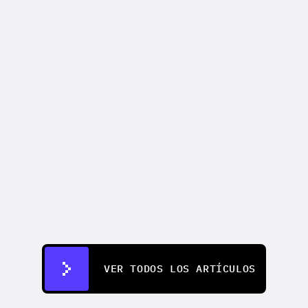
CREATIFY 101
How to Make Ads for Amazon with AI 
in 2026
7 jul 2026
VER TODOS LOS ARTÍCULOS