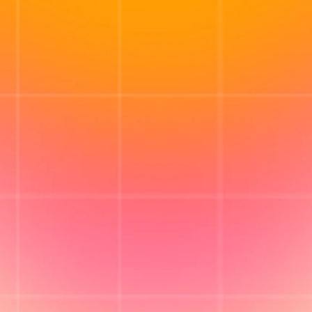
Conoce
AdMax