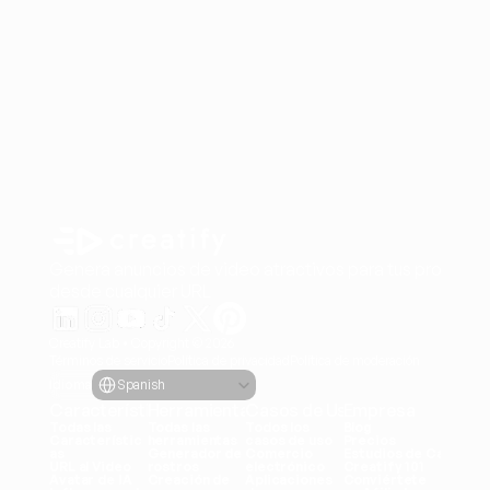
Genera anuncios de video atractivos para tus producto
desde cualquier URL
Creatify Lab • Copyright © 2026
Términos de servicio
Política de privacidad
Política de moderación
Select Language
Idioma
Spanish
Características
Herramientas
Casos de Uso
Empresa
Todas las 
Todas las 
Todos los 
Blog
Característic
herramientas
casos de uso
Precios
as
Generador de 
Comercio 
Estudios de Caso
URL al Video
rostros
electrónico
Creatify 101
Avatar de IA
Creación de 
Aplicaciones
Conviértete 