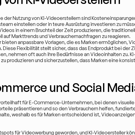
eile der Nutzung von KI-Videoerstellern sind Kosteneinsparun
team einstellen oder in teure Ausrüstung investieren zu müss
 Videos in einem Bruchteil der Zeit produzieren, die tradition
ll auf Markttrends und Verbrauchernachfragen zu reagieren.
er bieten anpassbare Vorlagen, die es Marken ermöglichen, Video
iese Flexibilität stellt sicher, dass das Endprodukt bei der 
 nehmen oft auch ihre Bedürfnisse an Videoinhalten zu. KI-Vi
u produzieren und sicherzustellen, dass Marken eine konsis
mmerce und Social Medi
s vorteilhaft für E-Commerce-Unternehmen, bei denen visuelle 
teile präsentieren und so den Verbrauchern helfen, fundierte
alte, weshalb es für Marken entscheidend ist, Videoanzeigen 
otspots für Videowerbung geworden, und KI-Videoersteller k