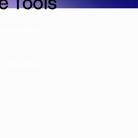
e Tools
onsprecher
KI-Avatar