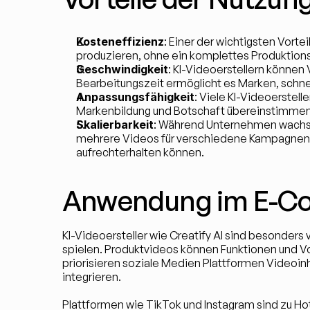
Kosteneffizienz
: Einer der wichtigsten Vort
produzieren, ohne ein komplettes Produktions
Geschwindigkeit
: KI-Videoerstellern können
Bearbeitungszeit ermöglicht es Marken, schne
Anpassungsfähigkeit
: Viele KI-Videoerstell
Markenbildung und Botschaft übereinstimmen. D
Skalierbarkeit
: Während Unternehmen wachsen,
mehrere Videos für verschiedene Kampagnen z
aufrechterhalten können.
Anwendung im E-Co
KI-Videoersteller wie Creatify AI sind besonder
spielen. Produktvideos können Funktionen und Vor
priorisieren soziale Medien Plattformen Videoinh
integrieren.
Plattformen wie TikTok und Instagram sind zu H