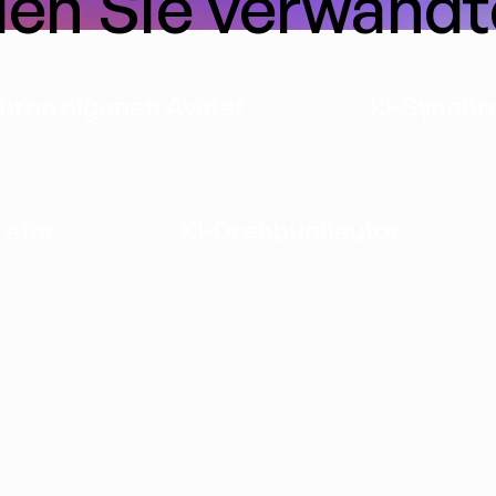
en Sie verwandt
Ihren eigenen Avatar
KI-Synchr
rator
KI-Drehbuchautor