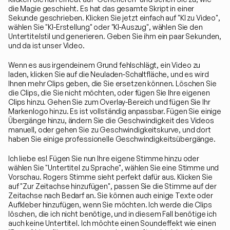
die Magie geschieht. Es hat das gesamte Skript in einer 
Sekunde geschrieben. Klicken Sie jetzt einfach auf "KI zu Video", 
wählen Sie "KI-Erstellung" oder "KI-Auszug", wählen Sie den 
Untertitelstil und generieren. Geben Sie ihm ein paar Sekunden, 
und da ist unser Video.
Wenn es aus irgendeinem Grund fehlschlägt, ein Video zu 
laden, klicken Sie auf die Neuladen-Schaltfläche, und es wird 
Ihnen mehr Clips geben, die Sie ersetzen können. Löschen Sie 
die Clips, die Sie nicht möchten, oder fügen Sie Ihre eigenen 
Clips hinzu. Gehen Sie zum Overlay-Bereich und fügen Sie Ihr 
Markenlogo hinzu. Es ist vollständig anpassbar. Fügen Sie einige 
Übergänge hinzu, ändern Sie die Geschwindigkeit des Videos 
manuell, oder gehen Sie zu Geschwindigkeitskurve, und dort 
haben Sie einige professionelle Geschwindigkeitsübergänge.
Ich liebe es! Fügen Sie nun Ihre eigene Stimme hinzu oder 
wählen Sie "Untertitel zu Sprache", wählen Sie eine Stimme und 
Vorschau. Rogers Stimme sieht perfekt dafür aus. Klicken Sie 
auf "Zur Zeitachse hinzufügen", passen Sie die Stimme auf der 
Zeitachse nach Bedarf an. Sie können auch einige Texte oder 
Aufkleber hinzufügen, wenn Sie möchten. Ich werde die Clips 
löschen, die ich nicht benötige, und in diesem Fall benötige ich 
auch keine Untertitel. Ich möchte einen Soundeffekt wie einen 