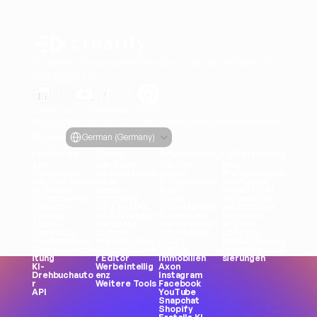
Erstellen Sie ansprechende Videoanzeigen für Ihre Pro
von jeder URL
Creatify Lab • Urheberrecht © 2026
Nutzungsbedingungen
Datenschutzrichtlinie
Moderationsrichtlinie
Select Language
Sprache
German (Germany)
Features
Tools
Anwendungsfälle
Unternehmen
Alle 
Alle Tools
Alle Use 
Blog
Funktionen
Gesichtsgene
Cases
Preisgestaltung
URL zum Video
rator
E-Commerce
Fallstudien
KI-Avatar
Meme-
Apps
Creatify 101
KI-Influencer
Erstellung
Spiele
Werden Sie 
Text-to-
MP3 zu MP4
DTC-Marken
ein Affiliate
Speech
UGC-Ersteller
Agenturen
Karrieren
Asset-
Weibliche 
Nutzergeneri
KI-Ethik
Generator
Stimme
erte Inhalte 
Über uns
Produktvideo
Produktfotos
(UGC)
Kontaktieren Sie uns
Stapelverarbe
Automatische
TikTok
Produktaktuali
itung
r Editor
Immobilien
sierungen
KI-
Werbeintellig
Axon
Drehbuchauto
enz
Instagram
r
Weitere Tools
Facebook
API
YouTube
Snapchat
Shopify