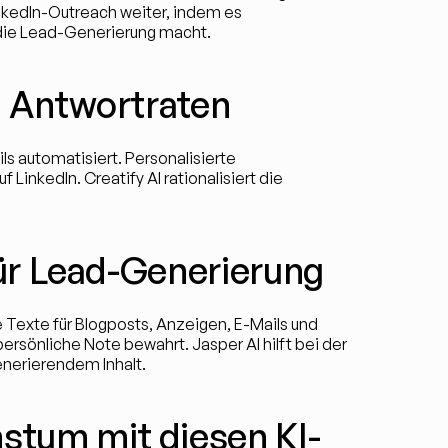
nkedIn-Outreach weiter, indem es 
 die Lead-Generierung macht.
re Antwortraten
ls automatisiert. Personalisierte 
inkedIn. Creatify AI rationalisiert die 
 für Lead-Generierung
e Texte für Blogposts, Anzeigen, E-Mails und 
ersönliche Note bewahrt. Jasper AI hilft bei der 
enerierendem Inhalt.
stum mit diesen KI-