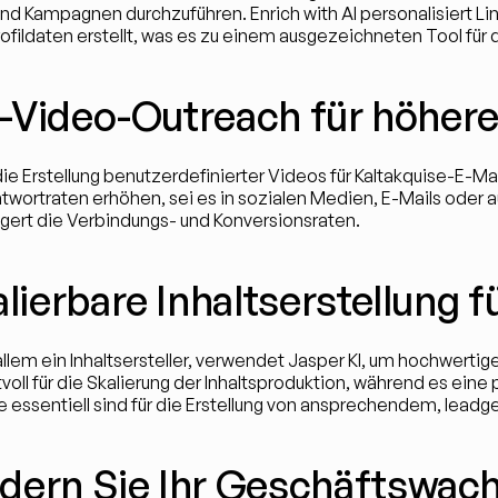
d Kampagnen durchzuführen. Enrich with AI personalisiert Li
fildaten erstellt, was es zu einem ausgezeichneten Tool für
 KI-Video-Outreach für höhe
die Erstellung benutzerdefinierter Videos für Kaltakquise-E-Mai
ortraten erhöhen, sei es in sozialen Medien, E-Mails oder auf L
igert die Verbindungs- und Konversionsraten.
alierbare Inhaltserstellung
 allem ein Inhaltsersteller, verwendet Jasper KI, um hochwertig
oll für die Skalierung der Inhaltsproduktion, während es eine p
 essentiell sind für die Erstellung von ansprechendem, leadg
rdern Sie Ihr Geschäftswach