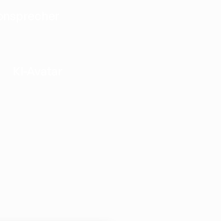
onsprecher
KI-Avatar