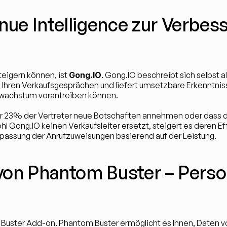
nue Intelligence zur Verbes
teigern können, ist 
Gong.IO
. Gong.IO beschreibt sich selbst a
 Ihren Verkaufsgesprächen und liefert umsetzbare Erkenntniss
wachstum vorantreiben können.
ur 23% der Vertreter neue Botschaften annehmen oder dass 
ng.IO keinen Verkaufsleiter ersetzt, steigert es deren Effek
npassung der Anrufzuweisungen basierend auf der Leistung.
 von Phantom Buster – Perso
m Buster Add-on. Phantom Buster ermöglicht es Ihnen, Daten vo