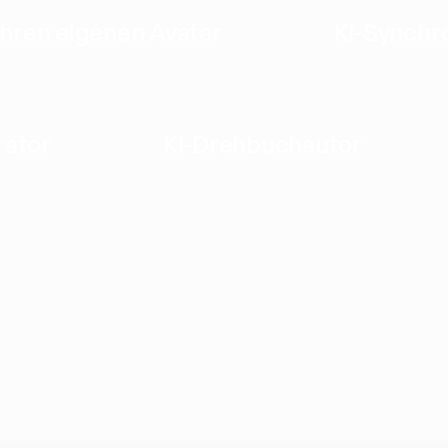
Ihren eigenen Avatar
KI-Synchr
rator
KI-Drehbuchautor