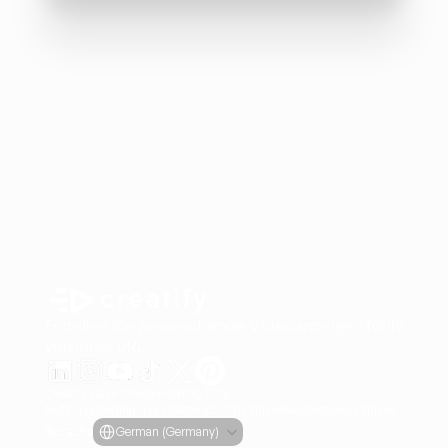
Erstellen Sie ansprechende Videoanzeigen für Ihre Pro
von jeder URL
Creatify Lab • Urheberrecht © 2026
Nutzungsbedingungen
Datenschutzrichtlinie
Moderationsrichtlinie
Select Language
Sprache
German (Germany)