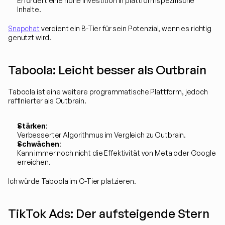
Erfordert eine hohe Investition in plattformspezifische 
Inhalte.
Snapchat
 verdient ein B-Tier für sein Potenzial, wenn es richtig 
genutzt wird.
Taboola: Leicht besser als Outbrain
Taboola ist eine weitere programmatische Plattform, jedoch 
raffinierter als Outbrain.
Stärken
:
Verbesserter Algorithmus im Vergleich zu Outbrain.
Schwächen
:
Kann immer noch nicht die Effektivität von Meta oder Google 
erreichen.
Ich würde Taboola im C-Tier platzieren.
TikTok Ads: Der aufsteigende Stern