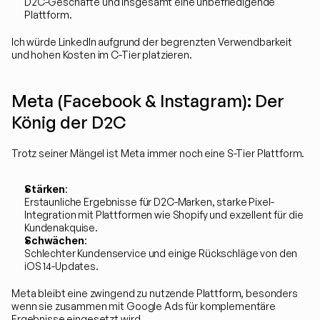
D2C-Geschäfte und insgesamt eine unbefriedigende 
Plattform.
Ich würde LinkedIn aufgrund der begrenzten Verwendbarkeit 
und hohen Kosten im C-Tier platzieren.
Meta (Facebook & Instagram): Der 
König der D2C
Trotz seiner Mängel ist Meta immer noch eine S-Tier Plattform.
Stärken
:
Erstaunliche Ergebnisse für D2C-Marken, starke Pixel-
Integration mit Plattformen wie Shopify und exzellent für die 
Kundenakquise.
Schwächen
:
Schlechter Kundenservice und einige Rückschläge von den 
iOS 14-Updates.
Meta bleibt eine zwingend zu nutzende Plattform, besonders 
wenn sie zusammen mit Google Ads für komplementäre 
Ergebnisse eingesetzt wird.