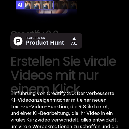
Creatify 2.0
Erstellen Sie virale 
Videos mit nur 
einem Klick
Einführung von Creatify 2.0: Der verbesserte 
KI-Videoanzeigenmacher mit einer neuen 
Text-zu-Video-Funktion, die 9 Stile bietet, 
und einer KI-Bearbeitung, die Ihr Video in ein 
virales Kurzvideo verwandelt, alles entwickelt, 
um virale Werbekreationen zu schaffen und die 